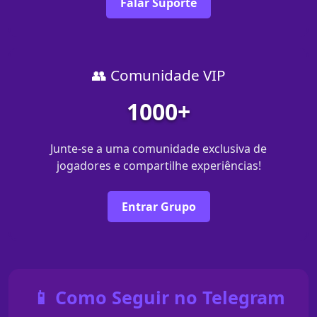
Falar Suporte
👥 Comunidade VIP
1000+
Junte-se a uma comunidade exclusiva de
jogadores e compartilhe experiências!
Entrar Grupo
📱 Como Seguir no Telegram