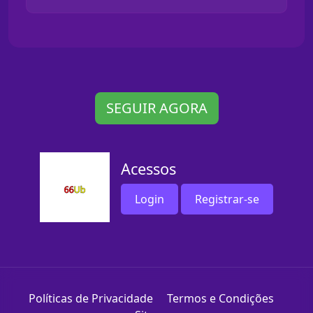
SEGUIR AGORA
Acessos
Login
Registrar-se
Políticas de Privacidade
Termos e Condições