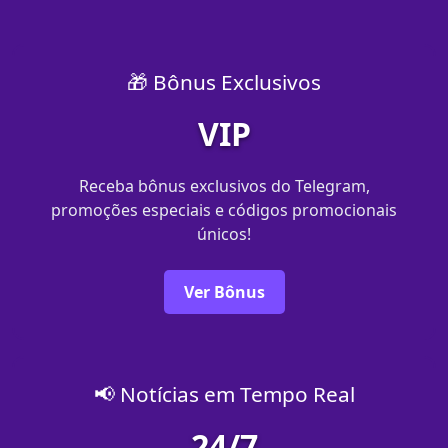
🎁 Bônus Exclusivos
VIP
Receba bônus exclusivos do Telegram,
promoções especiais e códigos promocionais
únicos!
Ver Bônus
📢 Notícias em Tempo Real
24/7