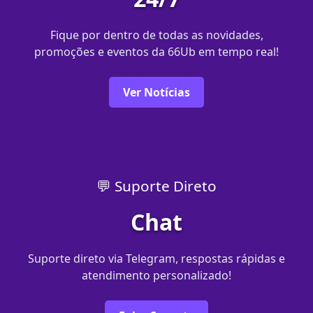
Fique por dentro de todas as novidades,
promoções e eventos da 66Ub em tempo real!
Ver Notícias
💬 Suporte Direto
Chat
Suporte direto via Telegram, respostas rápidas e
atendimento personalizado!