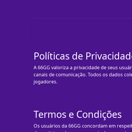
Políticas de Privacida
A 66GG valoriza a privacidade de seus usu
canais de comunicação. Todos os dados cole
jogadores.
Termos e Condições
Os usuários da 66GG concordam em respeita