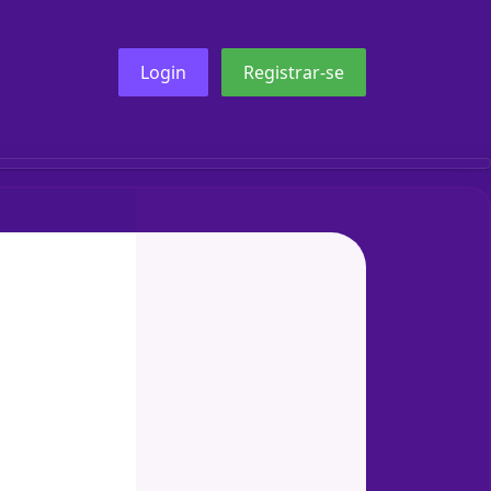
Login
Registrar-se