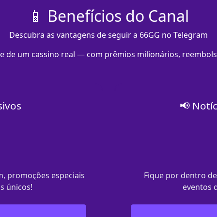
📱 Benefícios do Canal
Descubra as vantagens de seguir a 66GG no Telegram
e de um cassino real — com prêmios milionários, reembols
sivos
📢 Notí
m, promoções especiais
Fique por dentro d
s únicos!
eventos 