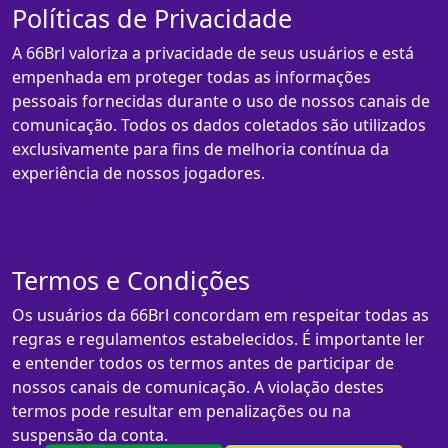
Políticas de Privacidade
A 66Brl valoriza a privacidade de seus usuários e está
empenhada em proteger todas as informações
pessoais fornecidas durante o uso de nossos canais de
comunicação. Todos os dados coletados são utilizados
exclusivamente para fins de melhoria contínua da
experiência de nossos jogadores.
Termos e Condições
Os usuários da 66Brl concordam em respeitar todas as
regras e regulamentos estabelecidos. É importante ler
e entender todos os termos antes de participar de
nossos canais de comunicação. A violação destes
termos pode resultar em penalizações ou na
suspensão da conta.