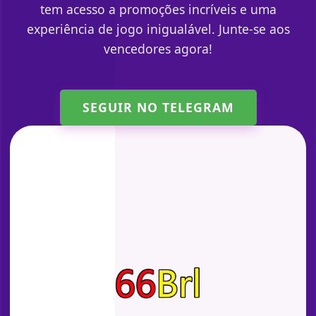
tem acesso a promoções incríveis e uma
experiência de jogo inigualável. Junte-se aos
vencedores agora!
SEGUIR NO TELEGRAM