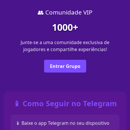
👥 Comunidade VIP
1000+
Junte-se a uma comunidade exclusiva de
jogadores e compartilhe experiências!
Entrar Grupo
📱 Como Seguir no Telegram
📱 Baixe o app Telegram no seu dispositivo