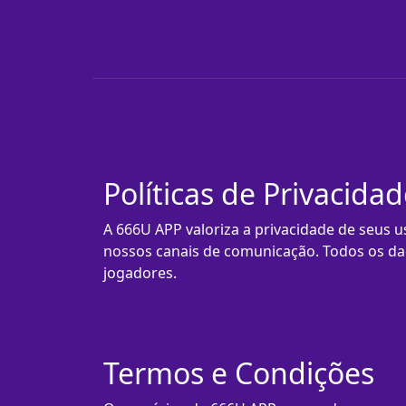
Políticas de Privacida
A 666U APP valoriza a privacidade de seus 
nossos canais de comunicação. Todos os dad
jogadores.
Termos e Condições