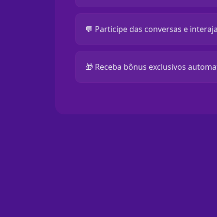
💬 Participe das conversas e interaj
🎁 Receba bônus exclusivos autom