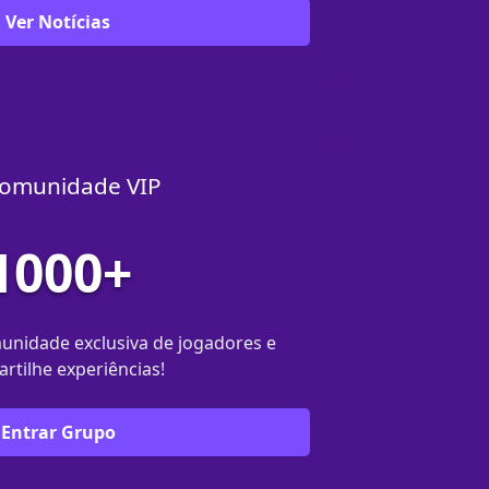
Ver Notícias
Comunidade VIP
1000+
unidade exclusiva de jogadores e
rtilhe experiências!
Entrar Grupo