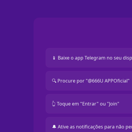
📱 Baixe o app Telegram no seu disp
🔍 Procure por "@666U APPOficial"
👆 Toque em "Entrar" ou "Join"
🔔 Ative as notificações para não p