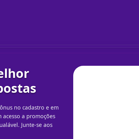
elhor
postas
ônus no cadastro e em
m acesso a promoções
ualável. Junte-se aos