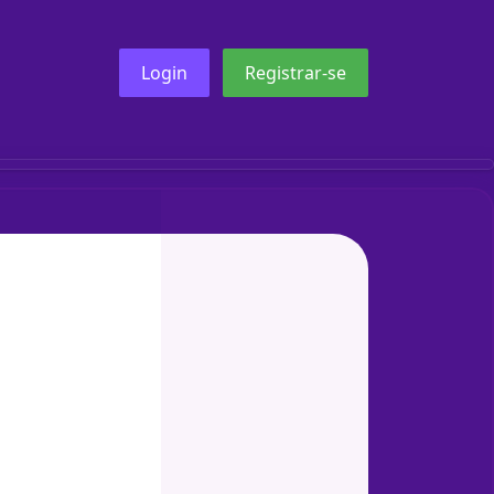
Login
Registrar-se