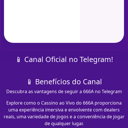
📱 Canal Oficial no Telegram!
📱 Benefícios do Canal
Descubra as vantagens de seguir a 666A no Telegram
Explore como o Cassino ao Vivo do 666A proporciona
uma experiência imersiva e envolvente com dealers
reais, uma variedade de jogos e a conveniência de jogar
de qualquer lugar.