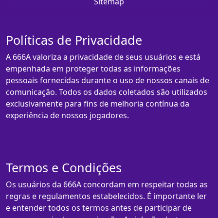
Sitemap
Políticas de Privacidade
A 666A valoriza a privacidade de seus usuários e está
empenhada em proteger todas as informações
pessoais fornecidas durante o uso de nossos canais de
comunicação. Todos os dados coletados são utilizados
exclusivamente para fins de melhoria contínua da
experiência de nossos jogadores.
Termos e Condições
Os usuários da 666A concordam em respeitar todas as
regras e regulamentos estabelecidos. É importante ler
e entender todos os termos antes de participar de