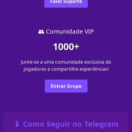
Falar Suporte
👥 Comunidade VIP
1000+
Junte-se a uma comunidade exclusiva de
jogadores e compartilhe experiências!
Entrar Grupo
📱 Como Seguir no Telegram