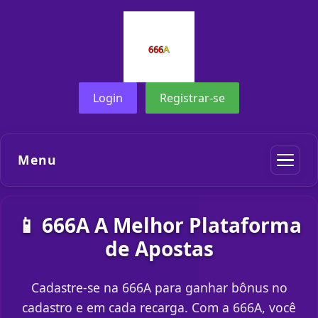
Login
Registrar-se
Menu
📱 666A A Melhor Plataforma
de Apostas
Cadastre-se na 666A para ganhar bônus no
cadastro e em cada recarga. Com a 666A, você