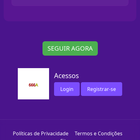
SEGUIR AGORA
Acessos
Login
Registrar-se
Políticas de Privacidade
Termos e Condições