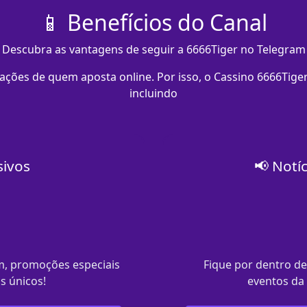
📱 Benefícios do Canal
Descubra as vantagens de seguir a 6666Tiger no Telegram
ções de quem aposta online. Por isso, o Cassino 6666Tiger
incluindo
sivos
📢 Notí
m, promoções especiais
Fique por dentro d
s únicos!
eventos da