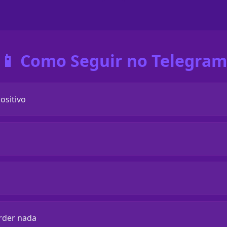
📱 Como Seguir no Telegram
ositivo
erder nada