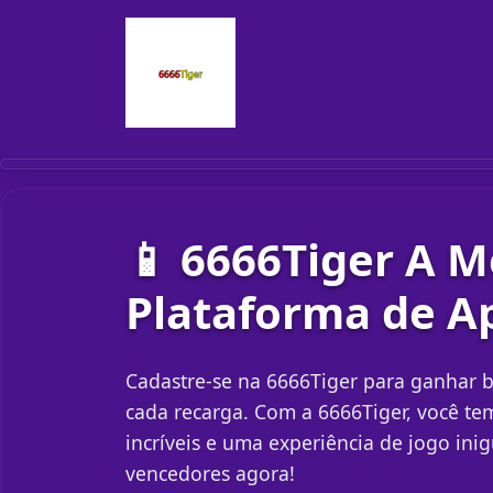
📱 6666Tiger A M
Plataforma de A
Cadastre-se na 6666Tiger para ganhar 
cada recarga. Com a 6666Tiger, você t
incríveis e uma experiência de jogo inig
vencedores agora!