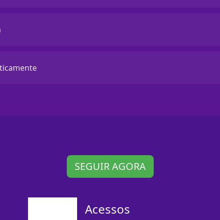
a
aticamente
SEGUIR AGORA
Acessos