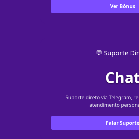
Ver Bônus
💬 Suporte Di
Cha
Suporte direto via Telegram, r
atendimento persona
Falar Suport