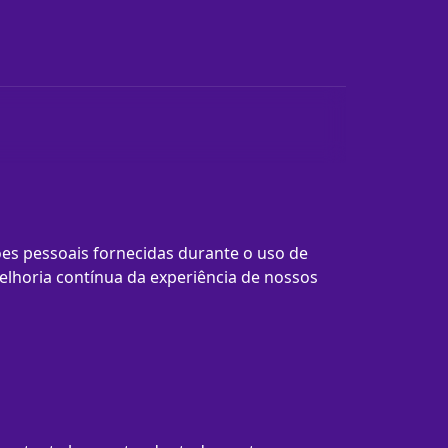
es pessoais fornecidas durante o uso de
elhoria contínua da experiência de nossos