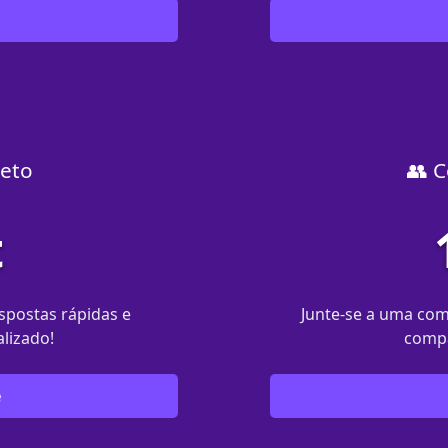
reto
👥 
t
espostas rápidas e
Junte-se a uma com
lizado!
compa
e