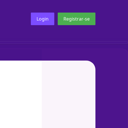
Login
Registrar-se