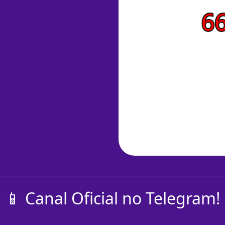
📱 Canal Oficial no Telegram!