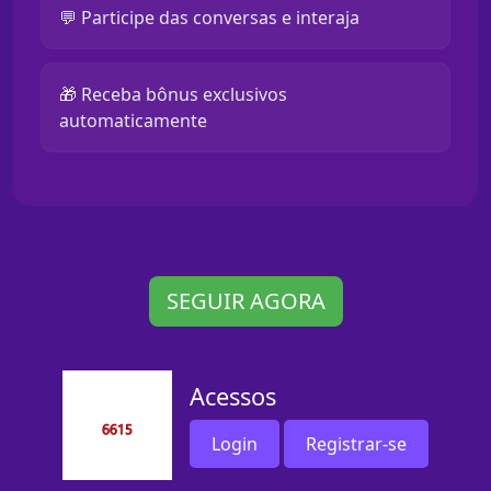
💬 Participe das conversas e interaja
🎁 Receba bônus exclusivos
automaticamente
SEGUIR AGORA
Acessos
Login
Registrar-se