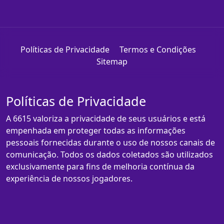
Políticas de Privacidade
Termos e Condições
Sitemap
Políticas de Privacidade
A 6615 valoriza a privacidade de seus usuários e está
empenhada em proteger todas as informações
pessoais fornecidas durante o uso de nossos canais de
comunicação. Todos os dados coletados são utilizados
exclusivamente para fins de melhoria contínua da
experiência de nossos jogadores.