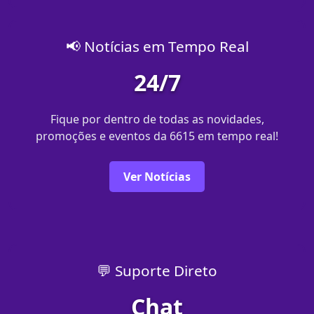
📢 Notícias em Tempo Real
24/7
Fique por dentro de todas as novidades,
promoções e eventos da 6615 em tempo real!
Ver Notícias
💬 Suporte Direto
Chat