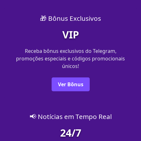
🎁 Bônus Exclusivos
VIP
Receba bônus exclusivos do Telegram,
promoções especiais e códigos promocionais
únicos!
Ver Bônus
📢 Notícias em Tempo Real
24/7