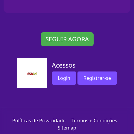
SEGUIR AGORA
Acessos
Login
Registrar-se
Políticas de Privacidade
Termos e Condições
Sitemap