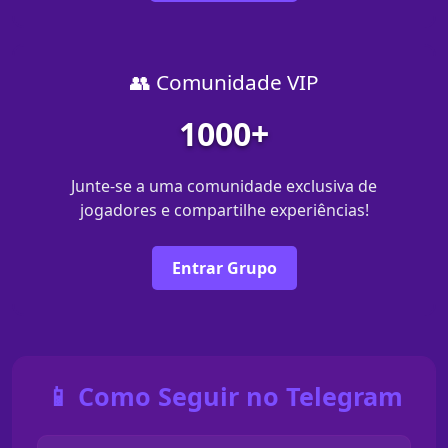
👥 Comunidade VIP
1000+
Junte-se a uma comunidade exclusiva de
jogadores e compartilhe experiências!
Entrar Grupo
📱 Como Seguir no Telegram