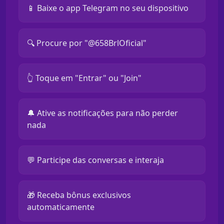
📱 Baixe o app Telegram no seu dispositivo
🔍 Procure por "@658BrlOficial"
👆 Toque em "Entrar" ou "Join"
🔔 Ative as notificações para não perder
nada
💬 Participe das conversas e interaja
🎁 Receba bônus exclusivos
automaticamente