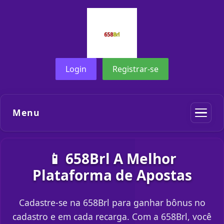
Login
Registrar-se
Menu
📱 658Brl A Melhor
Plataforma de Apostas
Cadastre-se na 658Brl para ganhar bônus no
cadastro e em cada recarga. Com a 658Brl, você