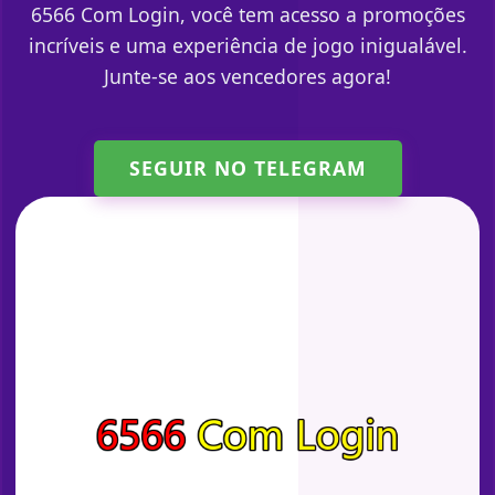
6566 Com Login, você tem acesso a promoções
incríveis e uma experiência de jogo inigualável.
Junte-se aos vencedores agora!
SEGUIR NO TELEGRAM