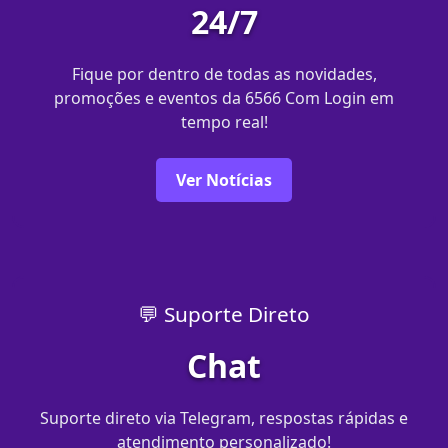
24/7
Fique por dentro de todas as novidades,
promoções e eventos da 6566 Com Login em
tempo real!
Ver Notícias
💬 Suporte Direto
Chat
Suporte direto via Telegram, respostas rápidas e
atendimento personalizado!