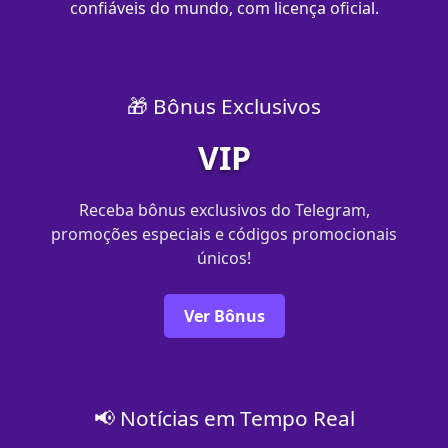
confiáveis do mundo, com licença oficial.
🎁 Bônus Exclusivos
VIP
Receba bônus exclusivos do Telegram,
promoções especiais e códigos promocionais
únicos!
Ver Bônus
📢 Notícias em Tempo Real