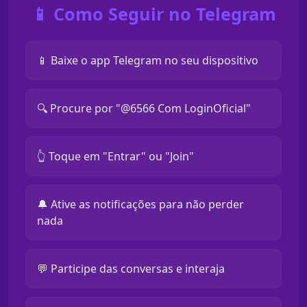
📱 Como Seguir no Telegram
📱 Baixe o app Telegram no seu dispositivo
🔍 Procure por "@6566 Com LoginOficial"
👆 Toque em "Entrar" ou "Join"
🔔 Ative as notificações para não perder
nada
💬 Participe das conversas e interaja