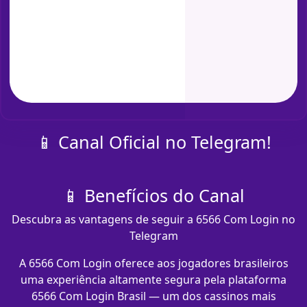
📱 Canal Oficial no Telegram!
📱 Benefícios do Canal
Descubra as vantagens de seguir a 6566 Com Login no
Telegram
A 6566 Com Login oferece aos jogadores brasileiros
uma experiência altamente segura pela plataforma
6566 Com Login Brasil — um dos cassinos mais