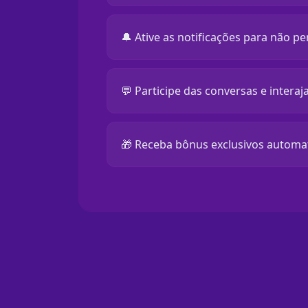
🔔 Ative as notificações para não p
💬 Participe das conversas e interaj
🎁 Receba bônus exclusivos autom