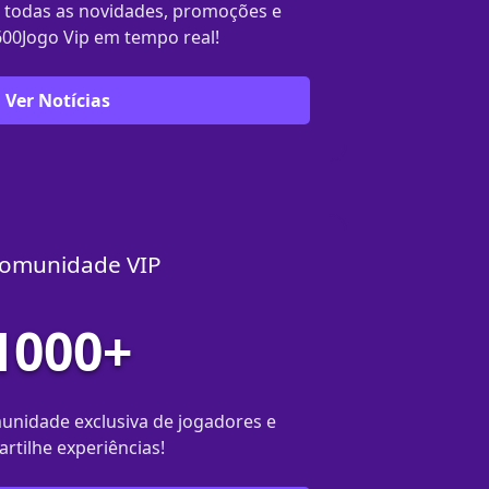
e todas as novidades, promoções e
600Jogo Vip em tempo real!
Ver Notícias
Comunidade VIP
1000+
unidade exclusiva de jogadores e
rtilhe experiências!