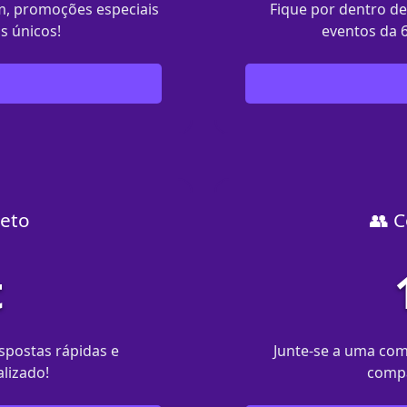
m, promoções especiais
Fique por dentro d
s únicos!
eventos da 
reto
👥 
t
espostas rápidas e
Junte-se a uma com
lizado!
compa