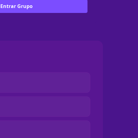
Entrar Grupo