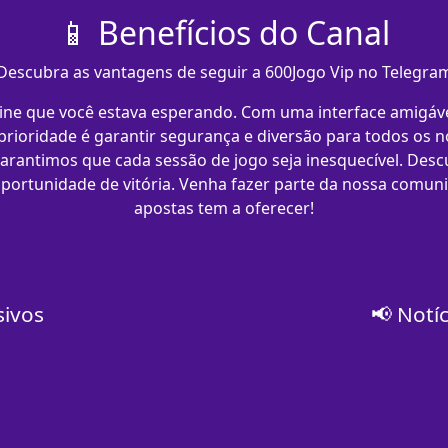
📱 Benefícios do Canal
Descubra as vantagens de seguir a 600Jogo Vip no Telegra
line que você estava esperando. Com uma interface amigáv
 prioridade é garantir segurança e diversão para todos os
, garantimos que cada sessão de jogo seja inesquecível. De
portunidade de vitória. Venha fazer parte da nossa comu
apostas tem a oferecer!
sivos
📢 Notí