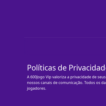
Políticas de Privacida
A 600Jogo Vip valoriza a privacidade de se
nossos canais de comunicação. Todos os dad
jogadores.