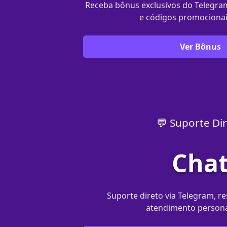
Receba bônus exclusivos do Telegra
e códigos promocionai
Ver Bônus
💬 Suporte Di
Cha
Suporte direto via Telegram, r
atendimento persona