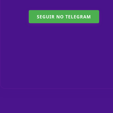
SEGUIR NO TELEGRAM