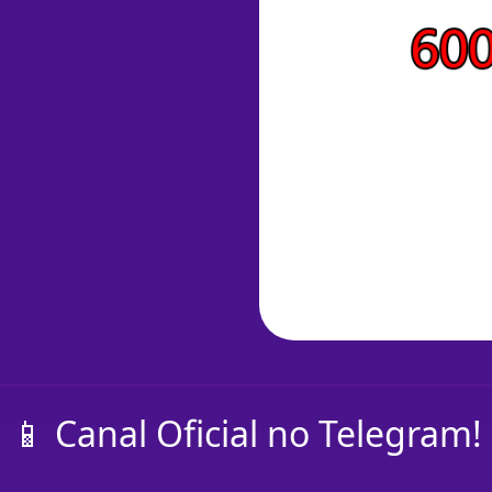
📱 Canal Oficial no Telegram!