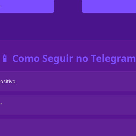
e
📱 Como Seguir no Telegram
ositivo
l"