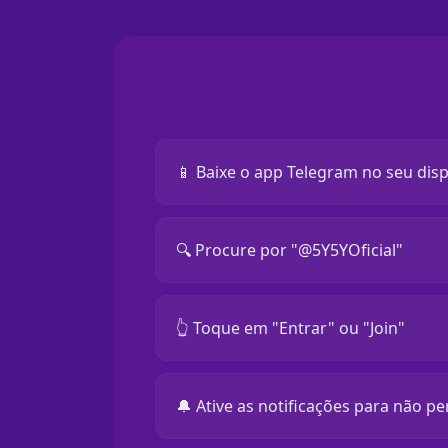
📱 Baixe o app Telegram no seu disp
🔍 Procure por "@5Y5YOficial"
👆 Toque em "Entrar" ou "Join"
🔔 Ative as notificações para não p