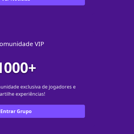
Comunidade VIP
1000+
unidade exclusiva de jogadores e
rtilhe experiências!
Entrar Grupo