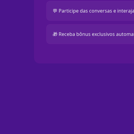
💬 Participe das conversas e interaj
🎁 Receba bônus exclusivos autom