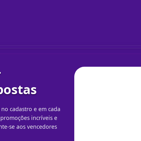
r
postas
 no cadastro e em cada
 promoções incríveis e
unte-se aos vencedores