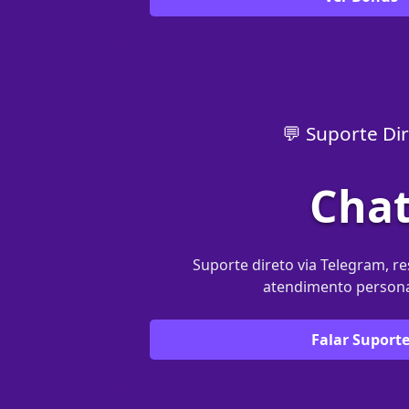
💬 Suporte Di
Cha
Suporte direto via Telegram, r
atendimento persona
Falar Suport