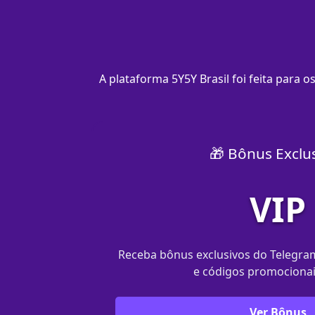
A plataforma 5Y5Y Brasil foi feita para o
🎁 Bônus Exclu
VIP
Receba bônus exclusivos do Telegra
e códigos promocionai
Ver Bônus