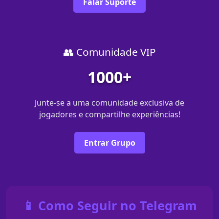
Falar Suporte
👥 Comunidade VIP
1000+
Junte-se a uma comunidade exclusiva de
jogadores e compartilhe experiências!
Entrar Grupo
📱 Como Seguir no Telegram