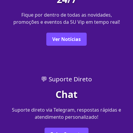
Fique por dentro de todas as novidades,
promoções e eventos da 5U Vip em tempo real!
Ver Notícias
💬 Suporte Direto
Chat
Suporte direto via Telegram, respostas rápidas e
atendimento personalizado!