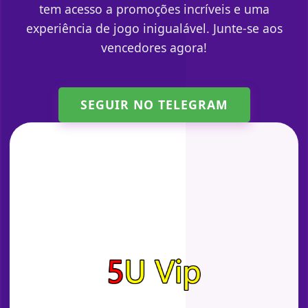
tem acesso a promoções incríveis e uma
experiência de jogo inigualável. Junte-se aos
vencedores agora!
SEGUIR NO TELEGRAM