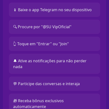
📱 Baixe o app Telegram no seu dispositivo
🔍 Procure por "@5U VipOficial"
👆 Toque em "Entrar" ou "Join"
🔔 Ative as notificações para não perder
nada
💬 Participe das conversas e interaja
🎁 Receba bônus exclusivos
automaticamente