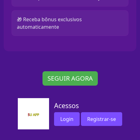
🎁 Receba bônus exclusivos
automaticamente
SEGUIR AGORA
Acessos
Login
Registrar-se