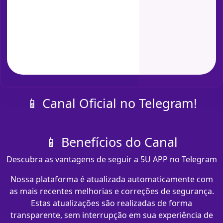
📱 Canal Oficial no Telegram!
📱 Benefícios do Canal
Descubra as vantagens de seguir a 5U APP no Telegram
Nossa plataforma é atualizada automaticamente com
as mais recentes melhorias e correções de segurança.
Estas atualizações são realizadas de forma
transparente, sem interrupção em sua experiência de