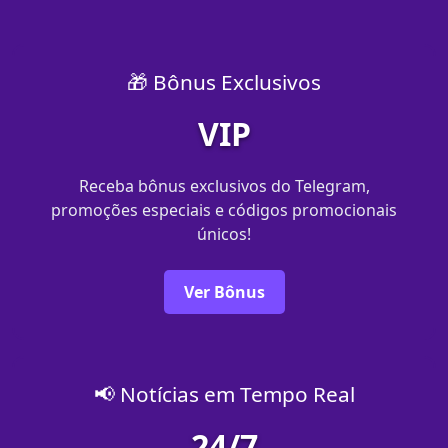
🎁 Bônus Exclusivos
VIP
Receba bônus exclusivos do Telegram,
promoções especiais e códigos promocionais
únicos!
Ver Bônus
📢 Notícias em Tempo Real
24/7