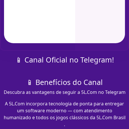
📱 Canal Oficial no Telegram!
📱 Benefícios do Canal
Descubra as vantagens de seguir a 5L.Com no Telegram
A 5L.Com incorpora tecnologia de ponta para entregar
um software moderno — com atendimento
humanizado e todos os jogos clássicos da 5L.Com Brasil
.