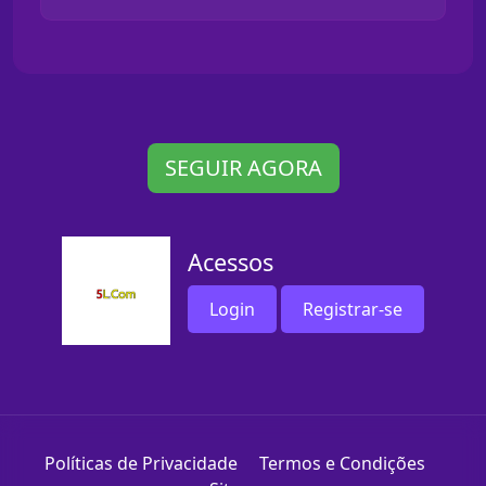
SEGUIR AGORA
Acessos
Login
Registrar-se
Políticas de Privacidade
Termos e Condições