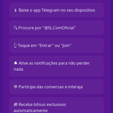
📱 Baixe o app Telegram no seu dispositivo
🔍 Procure por "@5L.ComOficial"
👆 Toque em "Entrar" ou "Join"
🔔 Ative as notificações para não perder
nada
💬 Participe das conversas e interaja
🎁 Receba bônus exclusivos
automaticamente