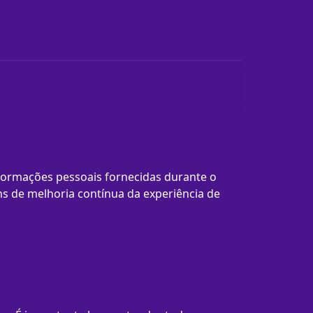
formações pessoais fornecidas durante o
ns de melhoria contínua da experiência de