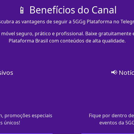
📱 Benefícios do Canal
cubra as vantagens de seguir a 5GGg Plataforma no Tele
móvel seguro, prático e profissional. Baixe gratuitamente
Plataforma Brasil com conteúdos de alta qualidade.
sivos
📢 Notí
m, promoções especiais
Fique por dentro d
s únicos!
eventos da 5GG