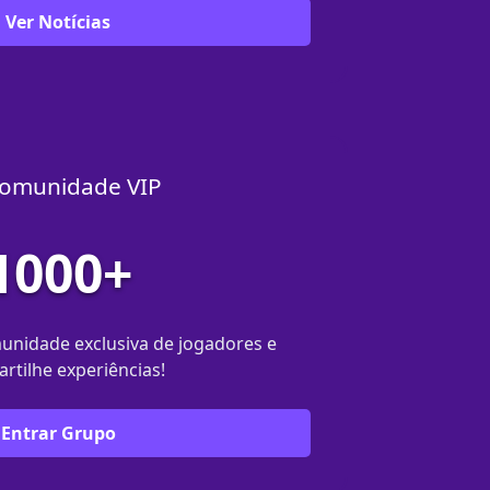
Ver Notícias
Comunidade VIP
1000+
unidade exclusiva de jogadores e
rtilhe experiências!
Entrar Grupo