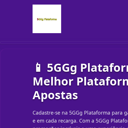
📱 5GGg Platafo
Melhor Platafor
Apostas
Cadastre-se na 5GGg Plataforma para g
e em cada recarga. Com a 5GGg Platafo