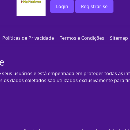
Login
Registrar-se
Políticas de Privacidade
Termos e Condições
Sitemap
de
de seus usuários e está empenhada em proteger todas as in
 os dados coletados são utilizados exclusivamente para fi