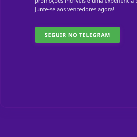
promoções incríveis e uma experiência d
Junte-se aos vencedores agora!
SEGUIR NO TELEGRAM