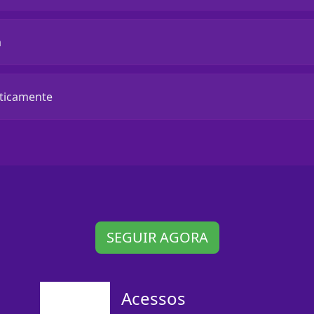
a
aticamente
SEGUIR AGORA
Acessos