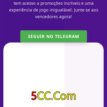
tem acesso a promoções incríveis e uma
experiência de jogo inigualável. Junte-se aos
vencedores agora!
SEGUIR NO TELEGRAM