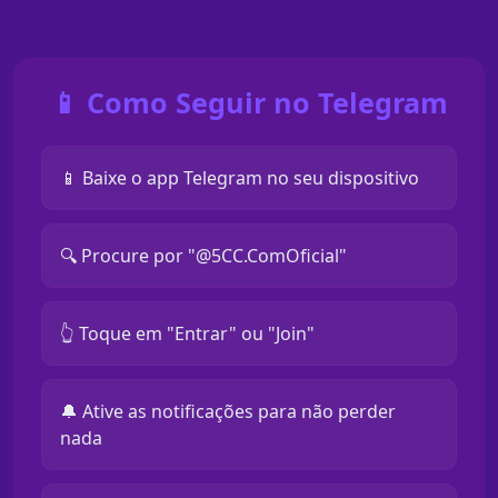
📱 Como Seguir no Telegram
📱 Baixe o app Telegram no seu dispositivo
🔍 Procure por "@5CC.ComOficial"
👆 Toque em "Entrar" ou "Join"
🔔 Ative as notificações para não perder
nada