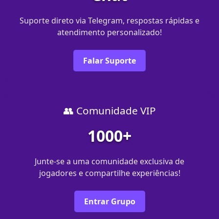
Suporte direto via Telegram, respostas rápidas e
atendimento personalizado!
Falar Suporte
👥 Comunidade VIP
1000+
Junte-se a uma comunidade exclusiva de
jogadores e compartilhe experiências!
Entrar Grupo