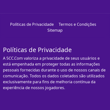
Políticas de Privacidade
Termos e Condições
Sitemap
Políticas de Privacidade
A 5CC.Com valoriza a privacidade de seus usuários e
está empenhada em proteger todas as informações
pessoais fornecidas durante o uso de nossos canais de
comunicação. Todos os dados coletados são utilizados
exclusivamente para fins de melhoria contínua da
experiência de nossos jogadores.