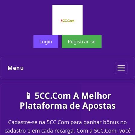
Login
Registrar-se
Menu
📱 5CC.Com A Melhor
Plataforma de Apostas
Cadastre-se na 5CC.Com para ganhar bônus no
cadastro e em cada recarga. Com a 5CC.Com, você