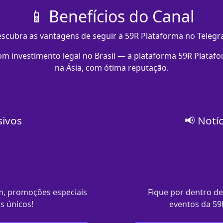
📱 Benefícios do Canal
scubra as vantagens de seguir a 59R Plataforma no Teleg
com investimento legal no Brasil — a plataforma 59R Plata
na Ásia, com ótima reputação.
sivos
📢 Notí
m, promoções especiais
Fique por dentro d
s únicos!
eventos da 59