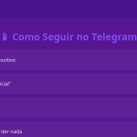
📱 Como Seguir no Telegram
ositivo
cial"
erder nada