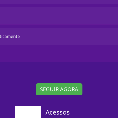
a
aticamente
SEGUIR AGORA
Acessos