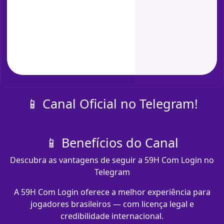
📱 Canal Oficial no Telegram!
📱 Benefícios do Canal
Descubra as vantagens de seguir a 59H Com Login no
Telegram
A 59H Com Login oferece a melhor experiência para
jogadores brasileiros — com licença legal e
credibilidade internacional.