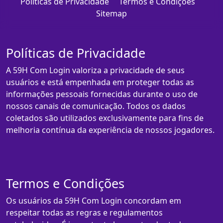
Políticas de Privacidade
Termos e Condições
Sitemap
Políticas de Privacidade
A 59H Com Login valoriza a privacidade de seus
usuários e está empenhada em proteger todas as
informações pessoais fornecidas durante o uso de
nossos canais de comunicação. Todos os dados
coletados são utilizados exclusivamente para fins de
melhoria contínua da experiência de nossos jogadores.
Termos e Condições
Os usuários da 59H Com Login concordam em
respeitar todas as regras e regulamentos