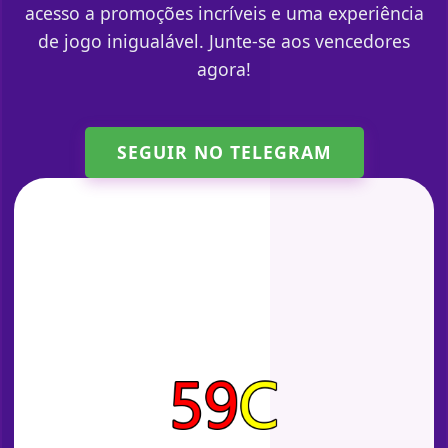
acesso a promoções incríveis e uma experiência
de jogo inigualável. Junte-se aos vencedores
agora!
SEGUIR NO TELEGRAM