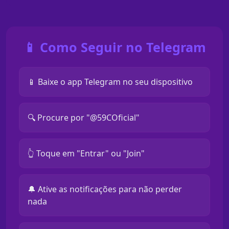
📱 Como Seguir no Telegram
📱 Baixe o app Telegram no seu dispositivo
🔍 Procure por "@59COficial"
👆 Toque em "Entrar" ou "Join"
🔔 Ative as notificações para não perder
nada