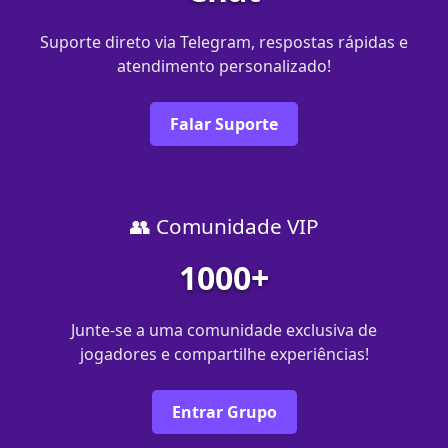
Suporte direto via Telegram, respostas rápidas e
atendimento personalizado!
Falar Suporte
👥 Comunidade VIP
1000+
Junte-se a uma comunidade exclusiva de
jogadores e compartilhe experiências!
Entrar Grupo