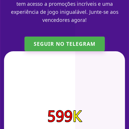
tem acesso a promoções incríveis e uma
experiência de jogo inigualável. Junte-se aos
vencedores agora!
SEGUIR NO TELEGRAM