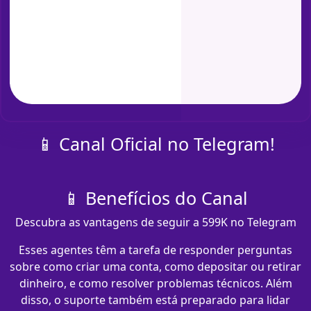
📱 Canal Oficial no Telegram!
📱 Benefícios do Canal
Descubra as vantagens de seguir a 599K no Telegram
Esses agentes têm a tarefa de responder perguntas
sobre como criar uma conta, como depositar ou retirar
dinheiro, e como resolver problemas técnicos. Além
disso, o suporte também está preparado para lidar