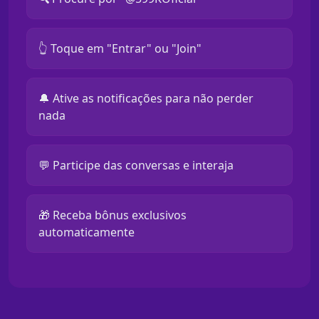
👆 Toque em "Entrar" ou "Join"
🔔 Ative as notificações para não perder
nada
💬 Participe das conversas e interaja
🎁 Receba bônus exclusivos
automaticamente