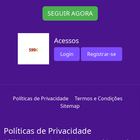
SEGUIR AGORA
Acessos
Login
Registrar-se
Políticas de Privacidade
Termos e Condições
Sitemap
Políticas de Privacidade