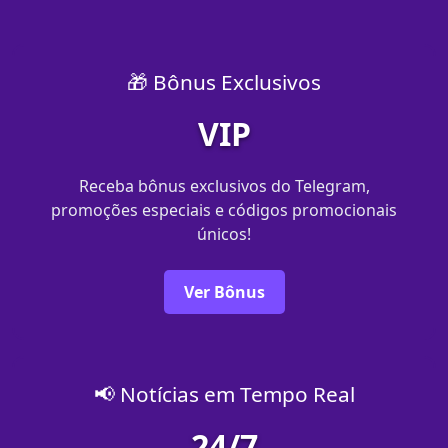
🎁 Bônus Exclusivos
VIP
Receba bônus exclusivos do Telegram,
promoções especiais e códigos promocionais
únicos!
Ver Bônus
📢 Notícias em Tempo Real
24/7