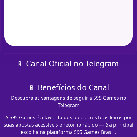
📱 Canal Oficial no Telegram!
📱 Benefícios do Canal
Descubra as vantagens de seguir a 595 Games no
Telegram
A 595 Games é a favorita dos jogadores brasileiros por
suas apostas acessíveis e retorno rápido — é a principal
escolha na plataforma 595 Games Brasil .