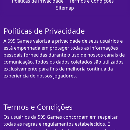
Políticas de Privacidade
Termos e Condições
Sitemap
Políticas de Privacidade
A 595 Games valoriza a privacidade de seus usuários e
está empenhada em proteger todas as informações
pessoais fornecidas durante o uso de nossos canais de
comunicação. Todos os dados coletados são utilizados
exclusivamente para fins de melhoria contínua da
experiência de nossos jogadores.
Termos e Condições
Os usuários da 595 Games concordam em respeitar
todas as regras e regulamentos estabelecidos. É