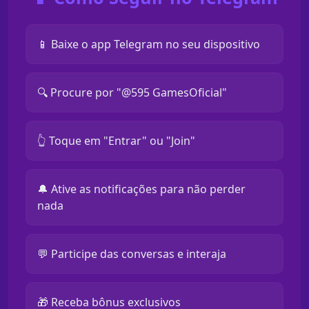
📱 Baixe o app Telegram no seu dispositivo
🔍 Procure por "@595 GamesOficial"
👆 Toque em "Entrar" ou "Join"
🔔 Ative as notificações para não perder
nada
💬 Participe das conversas e interaja
🎁 Receba bônus exclusivos