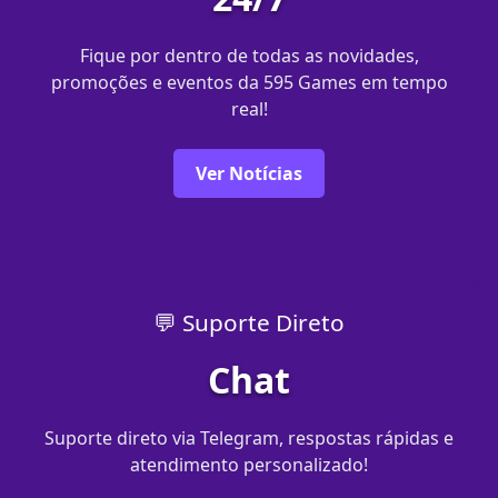
Fique por dentro de todas as novidades,
promoções e eventos da 595 Games em tempo
real!
Ver Notícias
💬 Suporte Direto
Chat
Suporte direto via Telegram, respostas rápidas e
atendimento personalizado!