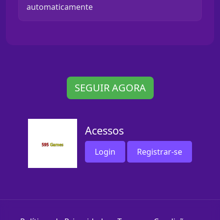
automaticamente
SEGUIR AGORA
Acessos
Login
Registrar-se