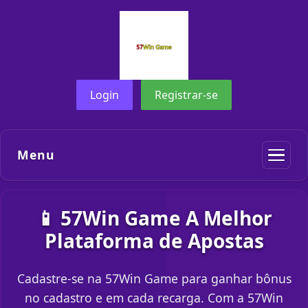
Login
Registrar-se
Menu
📱 57Win Game A Melhor
Plataforma de Apostas
Cadastre-se na 57Win Game para ganhar bônus
no cadastro e em cada recarga. Com a 57Win