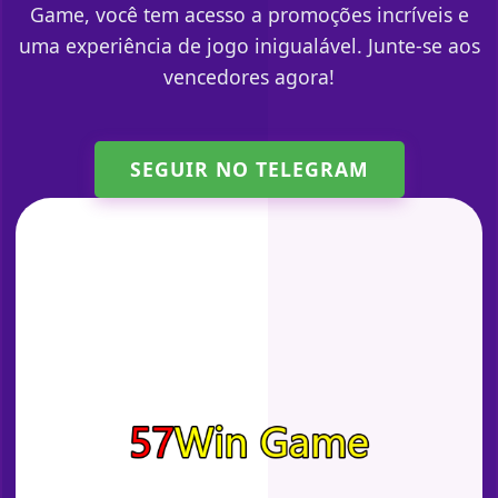
Game, você tem acesso a promoções incríveis e
uma experiência de jogo inigualável. Junte-se aos
vencedores agora!
SEGUIR NO TELEGRAM