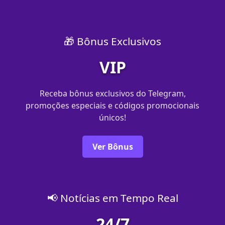
🎁 Bônus Exclusivos
VIP
Receba bônus exclusivos do Telegram,
promoções especiais e códigos promocionais
únicos!
Ver Bônus
📢 Notícias em Tempo Real
24/7