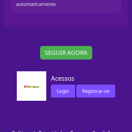
automaticamente
SEGUIR AGORA
Acessos
Login
Registrar-se