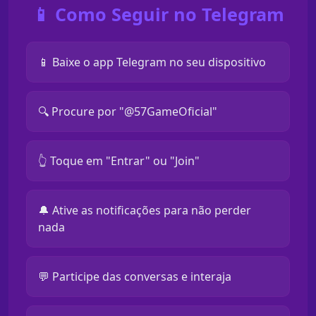
📱 Como Seguir no Telegram
📱 Baixe o app Telegram no seu dispositivo
🔍 Procure por "@57GameOficial"
👆 Toque em "Entrar" ou "Join"
🔔 Ative as notificações para não perder
nada
💬 Participe das conversas e interaja