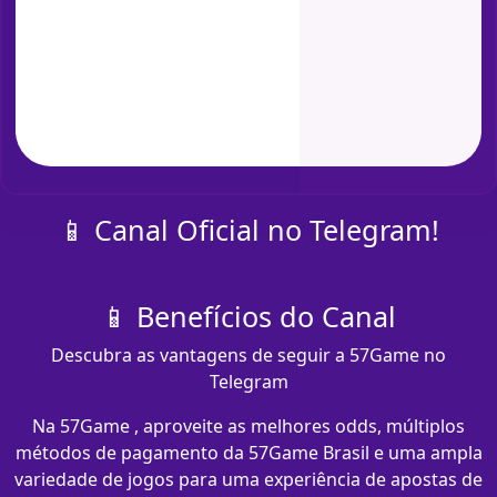
📱 Canal Oficial no Telegram!
📱 Benefícios do Canal
Descubra as vantagens de seguir a 57Game no
Telegram
Na 57Game , aproveite as melhores odds, múltiplos
métodos de pagamento da 57Game Brasil e uma ampla
variedade de jogos para uma experiência de apostas de