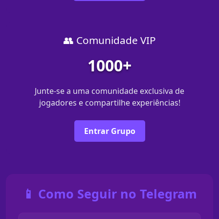
👥 Comunidade VIP
1000+
Junte-se a uma comunidade exclusiva de
jogadores e compartilhe experiências!
Entrar Grupo
📱 Como Seguir no Telegram