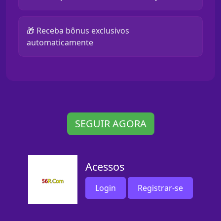
🎁 Receba bônus exclusivos
automaticamente
SEGUIR AGORA
Acessos
Login
Registrar-se