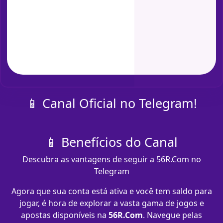
📱 Canal Oficial no Telegram!
📱 Benefícios do Canal
Descubra as vantagens de seguir a 56R.Com no
Telegram
Agora que sua conta está ativa e você tem saldo para
jogar, é hora de explorar a vasta gama de jogos e
apostas disponíveis na
56R.Com
. Navegue pelas