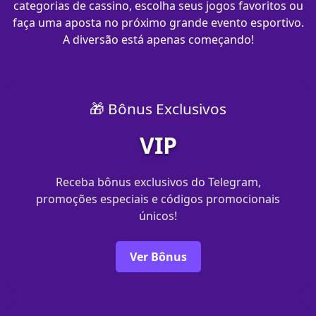
categorias de cassino, escolha seus jogos favoritos ou
faça uma aposta no próximo grande evento esportivo.
A diversão está apenas começando!
🎁 Bônus Exclusivos
VIP
Receba bônus exclusivos do Telegram,
promoções especiais e códigos promocionais
únicos!
Ver Bônus