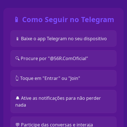
📱 Como Seguir no Telegram
📱 Baixe o app Telegram no seu dispositivo
🔍 Procure por "@56R.ComOficial"
👆 Toque em "Entrar" ou "Join"
🔔 Ative as notificações para não perder
nada
💬 Participe das conversas e interaja