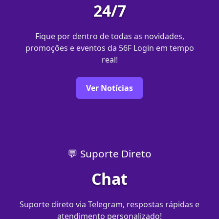
24/7
Fique por dentro de todas as novidades,
promoções e eventos da 56F Login em tempo
real!
Ver Notícias
💬 Suporte Direto
Chat
Suporte direto via Telegram, respostas rápidas e
atendimento personalizado!