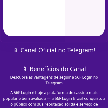
📱 Canal Oficial no Telegram!
📱 Benefícios do Canal
Descubra as vantagens de seguir a 56F Login no
Telegram
A 56F Login é hoje a plataforma de cassino mais
popular e bem avaliada — a 56F Login Brasil conquistou
o público com sua reputação sólida e serviço de