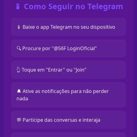
📱 Como Seguir no Telegram
📱 Baixe o app Telegram no seu dispositivo
🔍 Procure por "@56F LoginOficial"
👆 Toque em "Entrar" ou "Join"
🔔 Ative as notificações para não perder
nada
💬 Participe das conversas e interaja