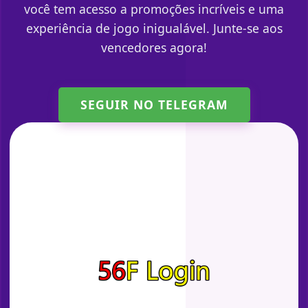
você tem acesso a promoções incríveis e uma
experiência de jogo inigualável. Junte-se aos
vencedores agora!
SEGUIR NO TELEGRAM