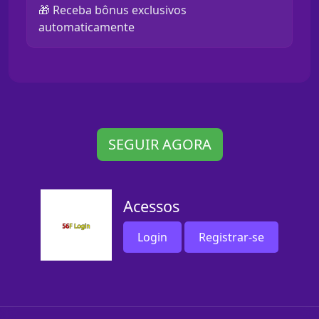
🎁 Receba bônus exclusivos
automaticamente
SEGUIR AGORA
Acessos
Login
Registrar-se