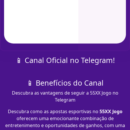
📱 Canal Oficial no Telegram!
📱 Benefícios do Canal
Descubra as vantagens de seguir a 55XX Jogo no
Telegram
Descubra como as apostas esportivas no
55XX Jogo
oferecem uma emocionante combinação de
entretenimento e oportunidades de ganhos, com uma