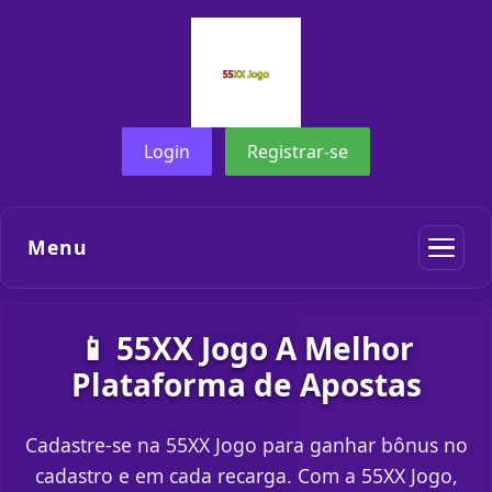
Login
Registrar-se
Menu
📱 55XX Jogo A Melhor
Plataforma de Apostas
Cadastre-se na 55XX Jogo para ganhar bônus no
cadastro e em cada recarga. Com a 55XX Jogo,