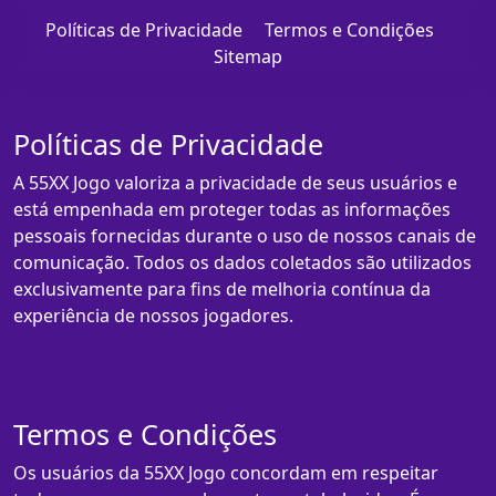
Políticas de Privacidade
Termos e Condições
Sitemap
Políticas de Privacidade
A 55XX Jogo valoriza a privacidade de seus usuários e
está empenhada em proteger todas as informações
pessoais fornecidas durante o uso de nossos canais de
comunicação. Todos os dados coletados são utilizados
exclusivamente para fins de melhoria contínua da
experiência de nossos jogadores.
Termos e Condições
Os usuários da 55XX Jogo concordam em respeitar