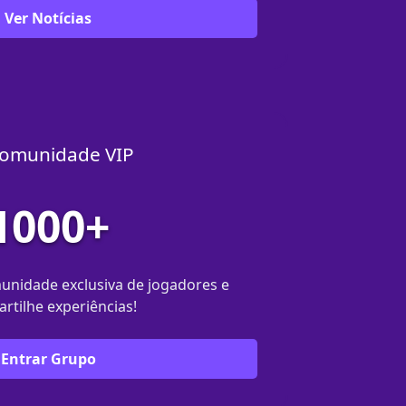
Ver Notícias
Comunidade VIP
1000+
unidade exclusiva de jogadores e
rtilhe experiências!
Entrar Grupo