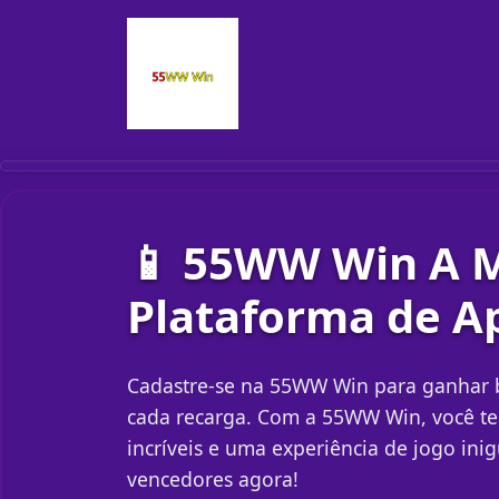
📱 55WW Win A 
Plataforma de A
Cadastre-se na 55WW Win para ganhar 
cada recarga. Com a 55WW Win, você t
incríveis e uma experiência de jogo inig
vencedores agora!