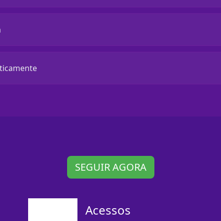
a
aticamente
SEGUIR AGORA
Acessos