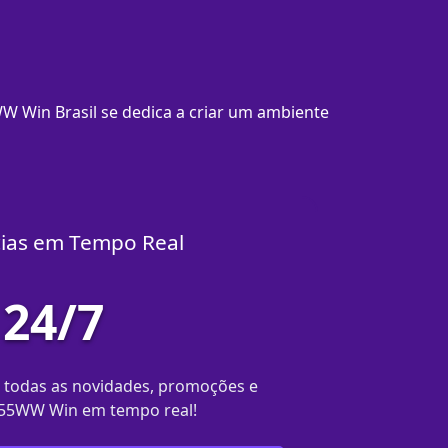
m
W Win Brasil se dedica a criar um ambiente
cias em Tempo Real
24/7
e todas as novidades, promoções e
 55WW Win em tempo real!