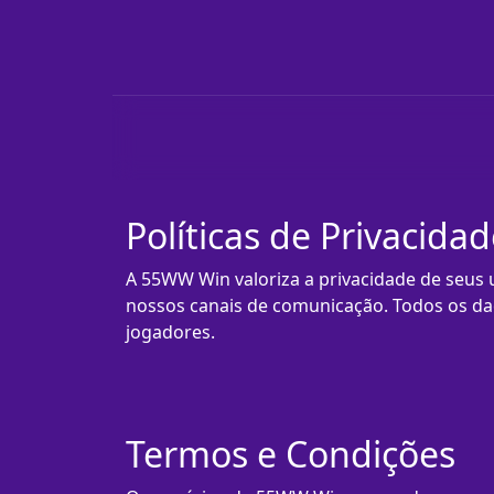
Políticas de Privacida
A 55WW Win valoriza a privacidade de seus
nossos canais de comunicação. Todos os dad
jogadores.
Termos e Condições