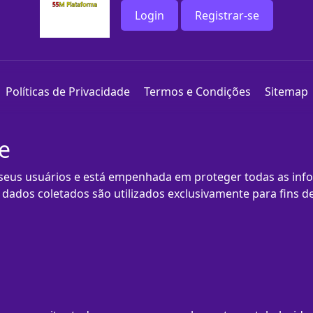
Login
Registrar-se
Políticas de Privacidade
Termos e Condições
Sitemap
de
e seus usuários e está empenhada em proteger todas as inf
dados coletados são utilizados exclusivamente para fins d