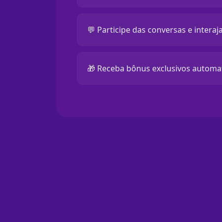
💬 Participe das conversas e interaj
🎁 Receba bônus exclusivos autom