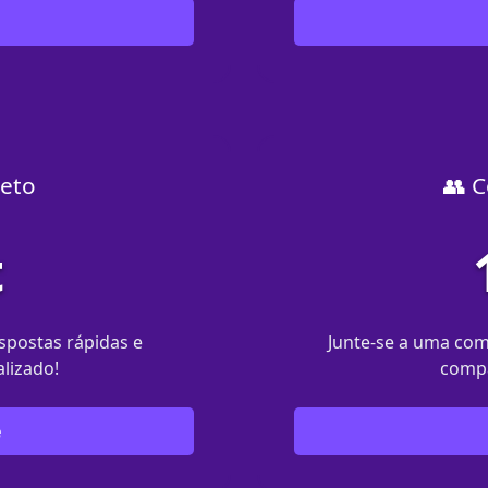
reto
👥 
t
espostas rápidas e
Junte-se a uma com
lizado!
compa
e