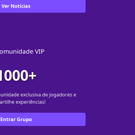
Ver Notícias
Comunidade VIP
1000+
unidade exclusiva de jogadores e
rtilhe experiências!
Entrar Grupo