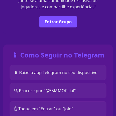
Junte-se a uma comunidade exclusiva de
jogadores e compartilhe experiências!
Entrar Grupo
📱 Como Seguir no Telegram
📱 Baixe o app Telegram no seu dispositivo
🔍 Procure por "@55MMOficial"
👆 Toque em "Entrar" ou "Join"