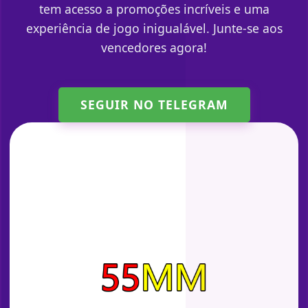
tem acesso a promoções incríveis e uma
experiência de jogo inigualável. Junte-se aos
vencedores agora!
SEGUIR NO TELEGRAM