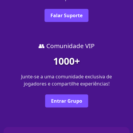
Falar Suporte
👥 Comunidade VIP
1000+
Junte-se a uma comunidade exclusiva de
jogadores e compartilhe experiências!
Entrar Grupo