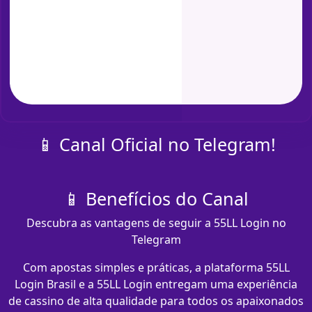
📱 Canal Oficial no Telegram!
📱 Benefícios do Canal
Descubra as vantagens de seguir a 55LL Login no
Telegram
Com apostas simples e práticas, a plataforma 55LL
Login Brasil e a 55LL Login entregam uma experiência
de cassino de alta qualidade para todos os apaixonados