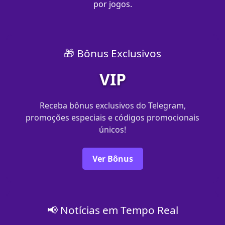
por jogos.
🎁 Bônus Exclusivos
VIP
Receba bônus exclusivos do Telegram,
promoções especiais e códigos promocionais
únicos!
Ver Bônus
📢 Notícias em Tempo Real