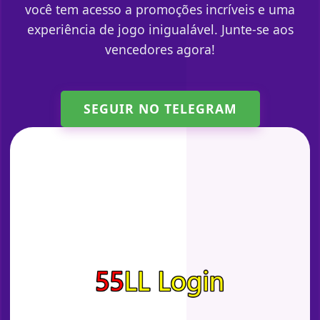
você tem acesso a promoções incríveis e uma
experiência de jogo inigualável. Junte-se aos
vencedores agora!
SEGUIR NO TELEGRAM