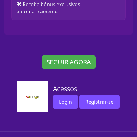
🎁 Receba bônus exclusivos
automaticamente
SEGUIR AGORA
Acessos
Login
Registrar-se