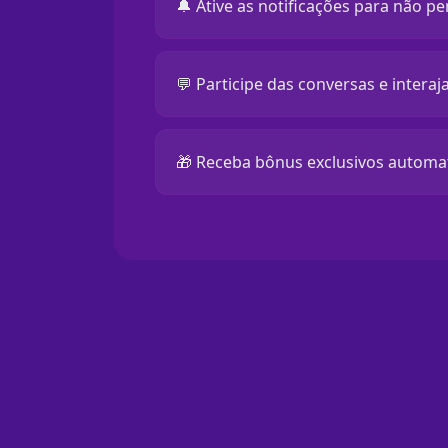
🔔 Ative as notificações para não p
💬 Participe das conversas e interaj
🎁 Receba bônus exclusivos autom