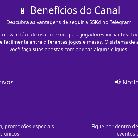
📱 Benefícios do Canal
Descubra as vantagens de seguir a 55Kd no Telegram
ntuitiva e fácil de usar, mesmo para jogadores iniciantes. 
 facilmente entre diferentes jogos e mesas. O sistema de 
você faça suas apostas com apenas alguns cliques.
sivos
📢 Notí
m, promoções especiais
Fique por dentro d
s únicos!
eventos 