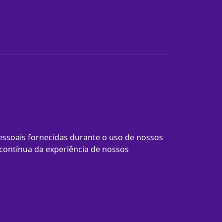
essoais fornecidas durante o uso de nossos
 contínua da experiência de nossos