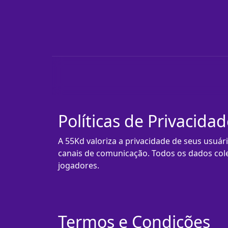
Políticas de Privacida
A 55Kd valoriza a privacidade de seus usuá
canais de comunicação. Todos os dados cole
jogadores.
Termos e Condições