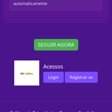
automaticamente
SEGUIR AGORA
Acessos
Login
Registrar-se