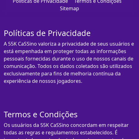
Políticas de Privacidade
Termos e Condições
Sitemap
Políticas de Privacidade
A 55K CaSSino valoriza a privacidade de seus usuários e
está empenhada em proteger todas as informações
pessoais fornecidas durante o uso de nossos canais de
comunicação. Todos os dados coletados são utilizados
exclusivamente para fins de melhoria contínua da
experiência de nossos jogadores.
Termos e Condições
Os usuários da 55K CaSSino concordam em respeitar
todas as regras e regulamentos estabelecidos. É