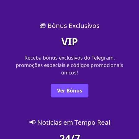
🎁 Bônus Exclusivos
VIP
Receba bônus exclusivos do Telegram,
promoções especiais e códigos promocionais
únicos!
Ver Bônus
📢 Notícias em Tempo Real
24/7