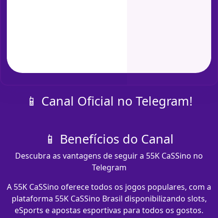
📱 Canal Oficial no Telegram!
📱 Benefícios do Canal
Descubra as vantagens de seguir a 55K CaSSino no
Telegram
A 55K CaSSino oferece todos os jogos populares, com a
plataforma 55K CaSSino Brasil disponibilizando slots,
eSports e apostas esportivas para todos os gostos.