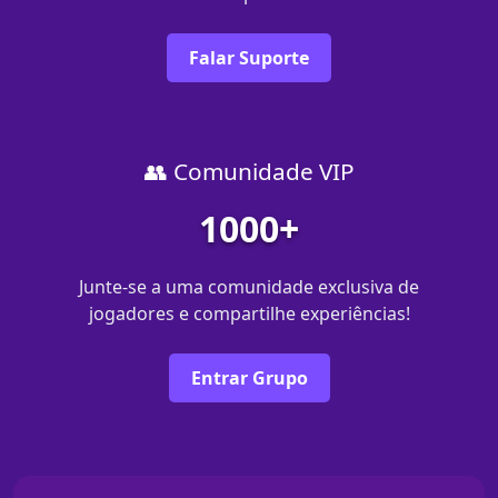
Falar Suporte
👥 Comunidade VIP
1000+
Junte-se a uma comunidade exclusiva de
jogadores e compartilhe experiências!
Entrar Grupo