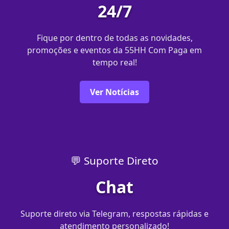
24/7
Fique por dentro de todas as novidades,
promoções e eventos da 55HH Com Paga em
tempo real!
Ver Notícias
💬 Suporte Direto
Chat
Suporte direto via Telegram, respostas rápidas e
atendimento personalizado!