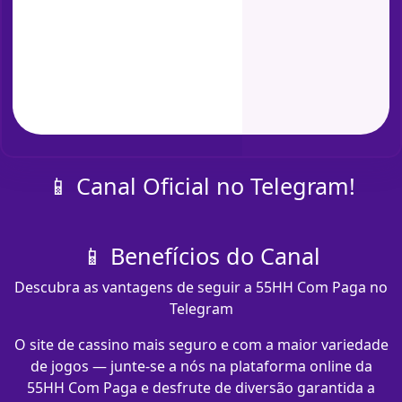
📱 Canal Oficial no Telegram!
📱 Benefícios do Canal
Descubra as vantagens de seguir a 55HH Com Paga no
Telegram
O site de cassino mais seguro e com a maior variedade
de jogos — junte-se a nós na plataforma online da
55HH Com Paga e desfrute de diversão garantida a