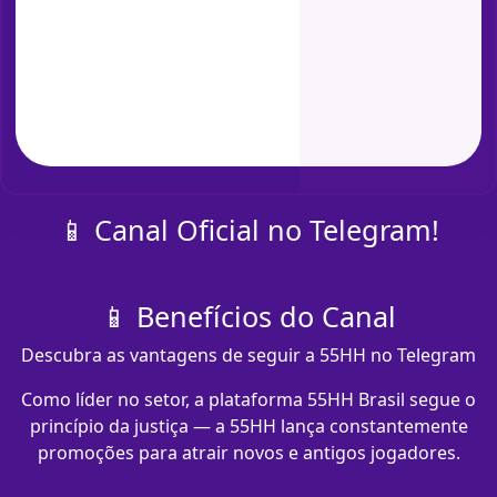
📱 Canal Oficial no Telegram!
📱 Benefícios do Canal
Descubra as vantagens de seguir a 55HH no Telegram
Como líder no setor, a plataforma 55HH Brasil segue o
princípio da justiça — a 55HH lança constantemente
promoções para atrair novos e antigos jogadores.