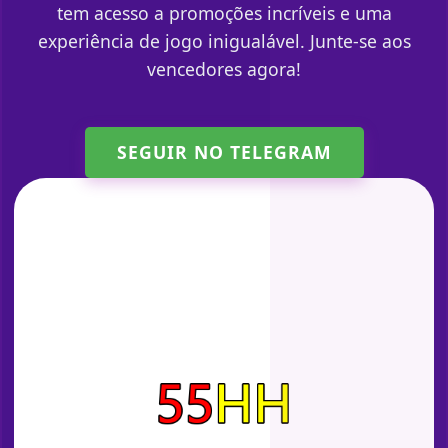
tem acesso a promoções incríveis e uma
experiência de jogo inigualável. Junte-se aos
vencedores agora!
SEGUIR NO TELEGRAM