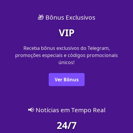
🎁 Bônus Exclusivos
VIP
Receba bônus exclusivos do Telegram,
promoções especiais e códigos promocionais
únicos!
Ver Bônus
📢 Notícias em Tempo Real
24/7