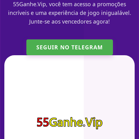
55Ganhe.Vip, você tem acesso a promoções
incríveis e uma experiência de jogo inigualável.
Junte-se aos vencedores agora!
SEGUIR NO TELEGRAM