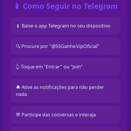
📱 Como Seguir no Telegram
📱 Baixe o app Telegram no seu dispositivo
🔍 Procure por "@55Ganhe.VipOficial"
👆 Toque em "Entrar" ou "Join"
🔔 Ative as notificações para não perder
nada
💬 Participe das conversas e interaja