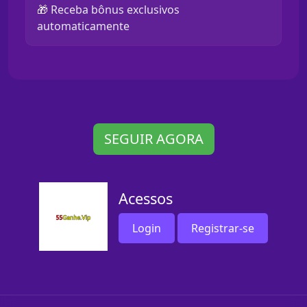
🎁 Receba bônus exclusivos
automaticamente
SEGUIR AGORA
Acessos
Login
Registrar-se