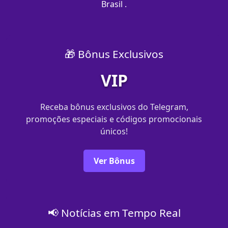
Brasil .
🎁 Bônus Exclusivos
VIP
Receba bônus exclusivos do Telegram,
promoções especiais e códigos promocionais
únicos!
Ver Bônus
📢 Notícias em Tempo Real