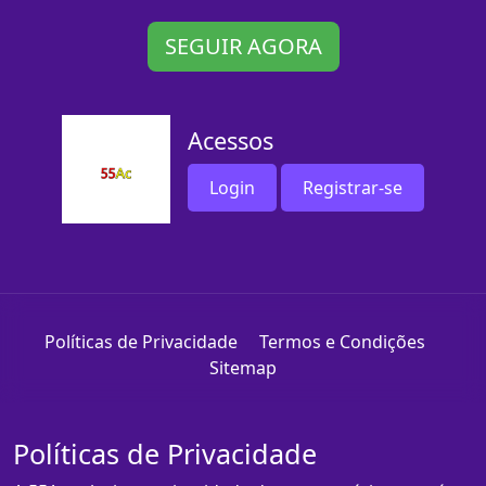
SEGUIR AGORA
Acessos
Login
Registrar-se
Políticas de Privacidade
Termos e Condições
Sitemap
Políticas de Privacidade