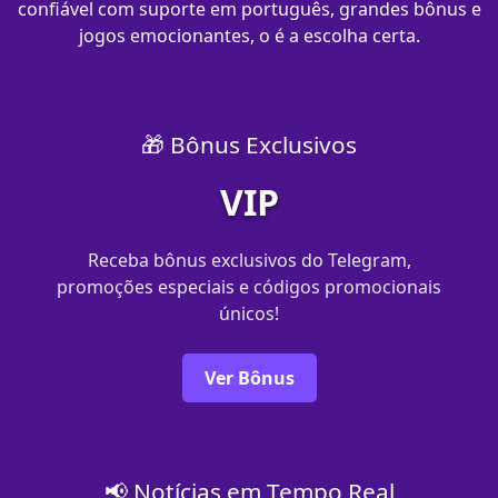
confiável com suporte em português, grandes bônus e
jogos emocionantes, o é a escolha certa.
🎁 Bônus Exclusivos
VIP
Receba bônus exclusivos do Telegram,
promoções especiais e códigos promocionais
únicos!
Ver Bônus
📢 Notícias em Tempo Real