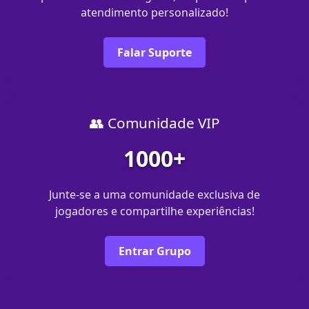
atendimento personalizado!
Falar Suporte
👥 Comunidade VIP
1000+
Junte-se a uma comunidade exclusiva de
jogadores e compartilhe experiências!
Entrar Grupo