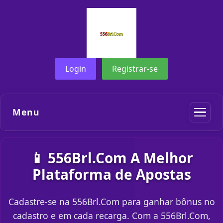
Login
Registrar-se
Menu
📱 556Brl.Com A Melhor
Plataforma de Apostas
Cadastre-se na 556Brl.Com para ganhar bônus no
cadastro e em cada recarga. Com a 556Brl.Com,