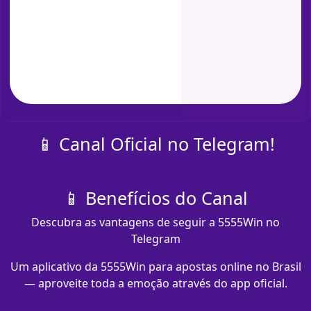
📱 Canal Oficial no Telegram!
📱 Benefícios do Canal
Descubra as vantagens de seguir a 5555Win no
Telegram
Um aplicativo da 5555Win para apostas online no Brasil
— aproveite toda a emoção através do app oficial.