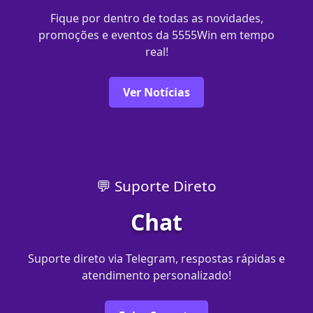
Fique por dentro de todas as novidades,
promoções e eventos da 5555Win em tempo
real!
Ver Notícias
💬 Suporte Direto
Chat
Suporte direto via Telegram, respostas rápidas e
atendimento personalizado!