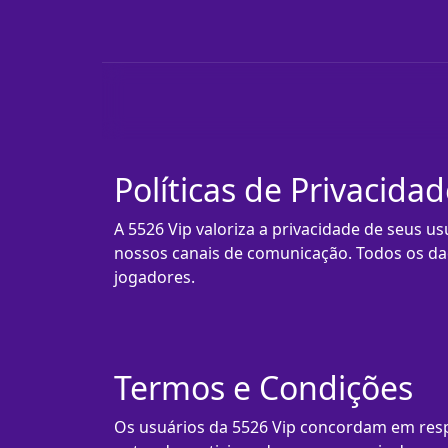
Políticas de Privacida
A 5526 Vip valoriza a privacidade de seus 
nossos canais de comunicação. Todos os dad
jogadores.
Termos e Condições
Os usuários da 5526 Vip concordam em respe