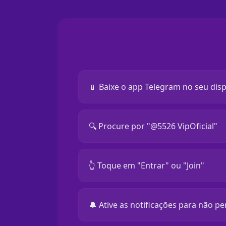
📱 Baixe o app Telegram no seu disp
🔍 Procure por "@5526 VipOficial"
👆 Toque em "Entrar" ou "Join"
🔔 Ative as notificações para não p