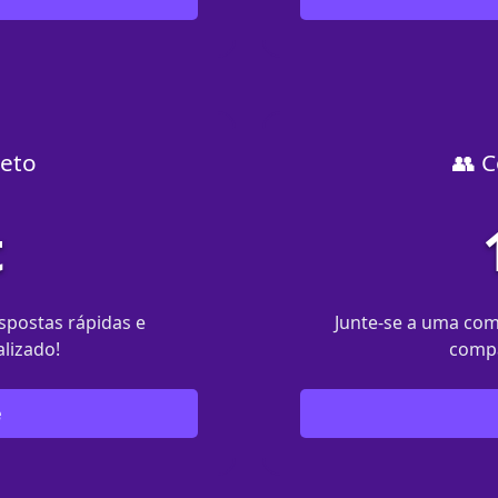
reto
👥 
t
espostas rápidas e
Junte-se a uma com
lizado!
compa
e