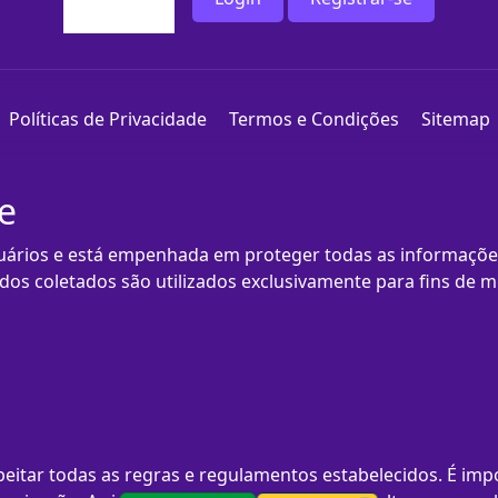
Políticas de Privacidade
Termos e Condições
Sitemap
de
usuários e está empenhada em proteger todas as informaçõe
os coletados são utilizados exclusivamente para fins de m
itar todas as regras e regulamentos estabelecidos. É imp