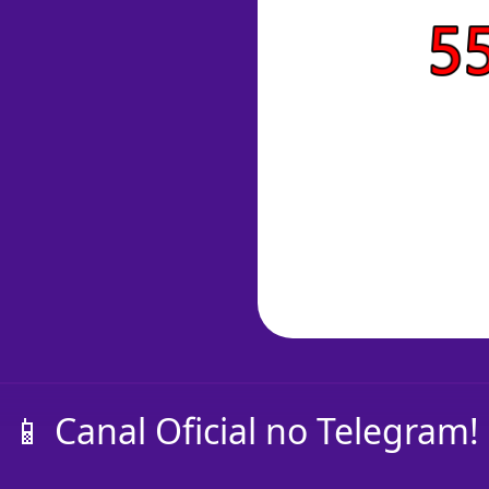
📱 Canal Oficial no Telegram!