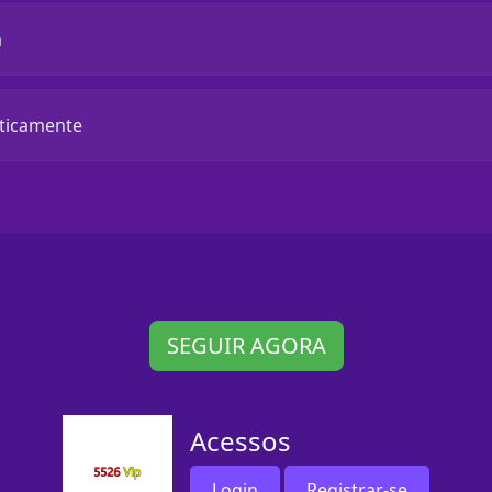
a
aticamente
SEGUIR AGORA
Acessos
Login
Registrar-se