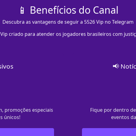
📱 Benefícios do Canal
Descubra as vantagens de seguir a 5526 Vip no Telegram
Vip criado para atender os jogadores brasileiros com justi
sivos
📢 Notí
m, promoções especiais
Fique por dentro d
s únicos!
eventos da