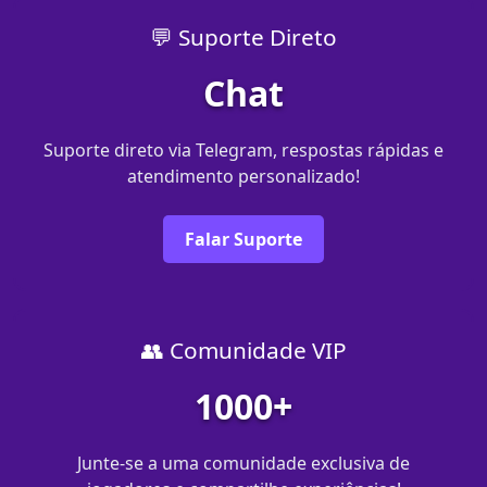
💬 Suporte Direto
Chat
Suporte direto via Telegram, respostas rápidas e
atendimento personalizado!
Falar Suporte
👥 Comunidade VIP
1000+
Junte-se a uma comunidade exclusiva de