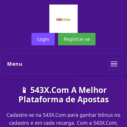
Login
Registrar-se
Menu
📱 543X.Com A Melhor
Plataforma de Apostas
Cadastre-se na 543X.Com para ganhar bônus no
cadastro e em cada recarga. Com a 543X.Com,