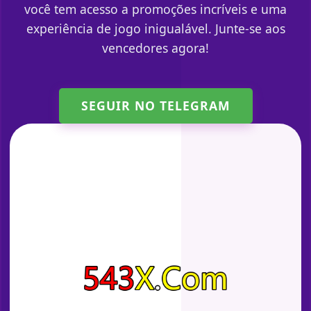
você tem acesso a promoções incríveis e uma
experiência de jogo inigualável. Junte-se aos
vencedores agora!
SEGUIR NO TELEGRAM