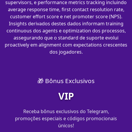
supervisors, e performance metrics tracking incluindo
average response time, first contact resolution rate,
customer effort score e net promoter score (NPS).
Insights derivados destes dados informam training
continuous dos agents e optimization dos processos,
assegurando que o standard de suporte evolui
proactively em alignment com expectations crescentes
dos jogadores.
🎁 Bônus Exclusivos
VIP
Receba bônus exclusivos do Telegram,
promoções especiais e códigos promocionais
únicos!