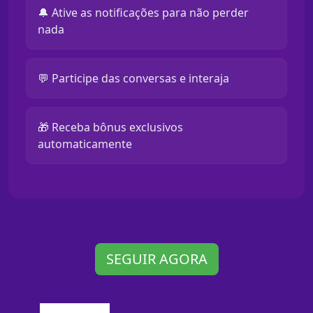
🔔 Ative as notificações para não perder
nada
💬 Participe das conversas e interaja
🎁 Receba bônus exclusivos
automaticamente
SEGUIR AGORA