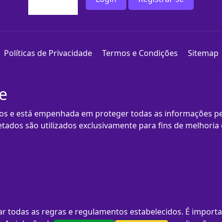
Políticas de Privacidade
Termos e Condições
Sitemap
de
rios e está empenhada em proteger todas as informações p
tados são utilizados exclusivamente para fins de melhoria
 todas as regras e regulamentos estabelecidos. É importa