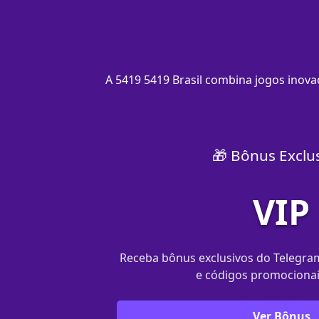
A 5419 5419 Brasil combina jogos inovad
🎁 Bônus Exclu
VIP
Receba bônus exclusivos do Telegra
e códigos promocionai
Ver Bônus