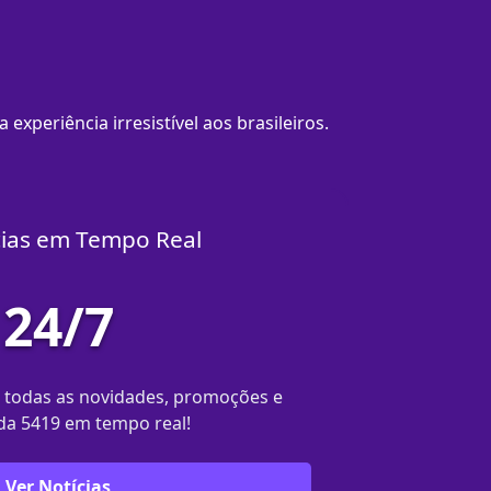
xperiência irresistível aos brasileiros.
cias em Tempo Real
24/7
e todas as novidades, promoções e
da 5419 em tempo real!
Ver Notícias