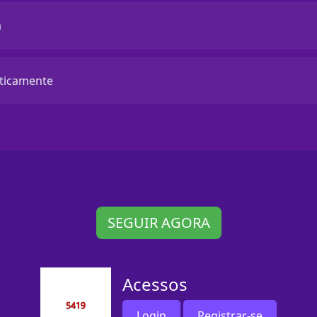
a
aticamente
SEGUIR AGORA
Acessos
Login
Registrar-se