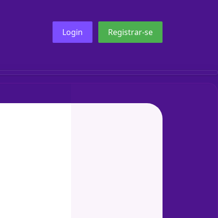
Login
Registrar-se