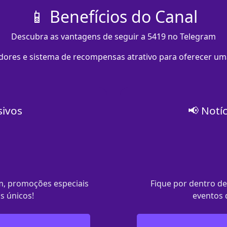
📱 Benefícios do Canal
Descubra as vantagens de seguir a 5419 no Telegram
ores e sistema de recompensas atrativo para oferecer uma e
sivos
📢 Notí
m, promoções especiais
Fique por dentro d
s únicos!
eventos 