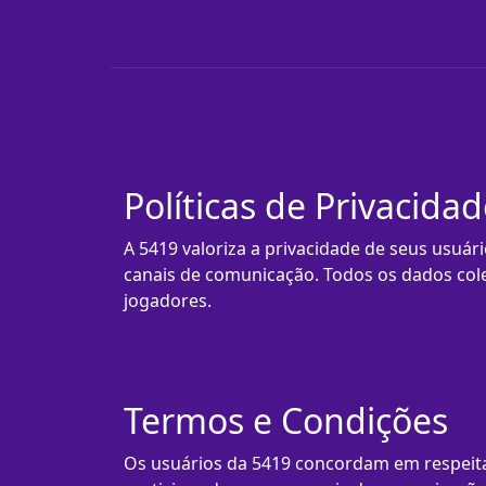
Políticas de Privacida
A 5419 valoriza a privacidade de seus usuá
canais de comunicação. Todos os dados cole
jogadores.
Termos e Condições
Os usuários da 5419 concordam em respeitar