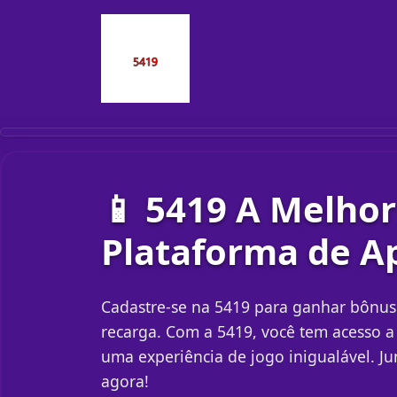
📱 5419 A Melhor
Plataforma de A
Cadastre-se na 5419 para ganhar bônus
recarga. Com a 5419, você tem acesso a
uma experiência de jogo inigualável. J
agora!