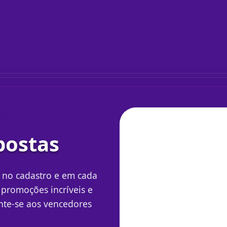
postas
 no cadastro e em cada
 promoções incríveis e
unte-se aos vencedores