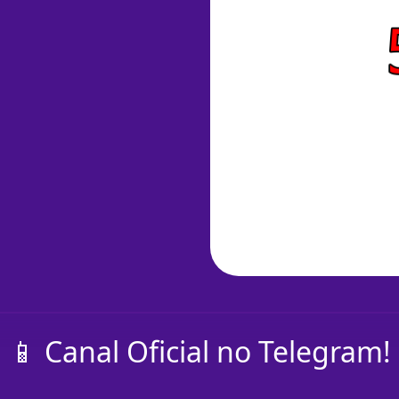
📱 Canal Oficial no Telegram!