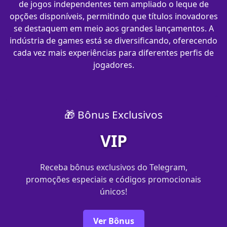
de jogos independentes tem ampliado o leque de
opções disponíveis, permitindo que títulos inovadores
se destaquem em meio aos grandes lançamentos. A
indústria de games está se diversificando, oferecendo
cada vez mais experiências para diferentes perfis de
jogadores.
🎁 Bônus Exclusivos
VIP
Receba bônus exclusivos do Telegram,
promoções especiais e códigos promocionais
únicos!
Ver Bônus