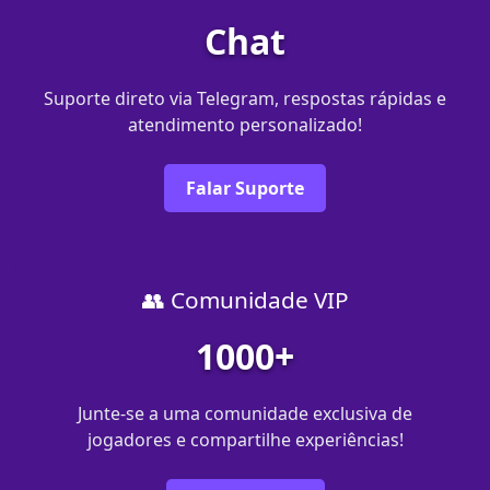
Chat
Suporte direto via Telegram, respostas rápidas e
atendimento personalizado!
Falar Suporte
👥 Comunidade VIP
1000+
Junte-se a uma comunidade exclusiva de
jogadores e compartilhe experiências!