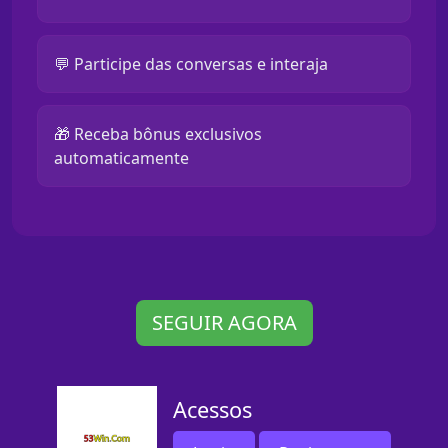
💬 Participe das conversas e interaja
🎁 Receba bônus exclusivos
automaticamente
SEGUIR AGORA
Acessos