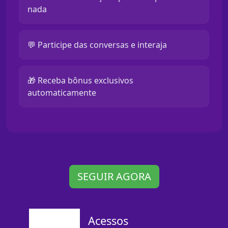
nada
💬 Participe das conversas e interaja
🎁 Receba bônus exclusivos
automaticamente
SEGUIR AGORA
Acessos