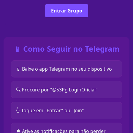
Entrar Grupo
📱 Como Seguir no Telegram
📱 Baixe o app Telegram no seu dispositivo
🔍 Procure por "@53Pg LoginOficial"
👆 Toque em "Entrar" ou "Join"
🔔 Ative as notificações para não perder