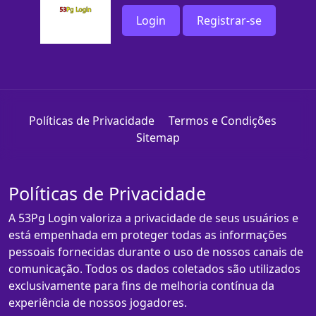
Login
Registrar-se
Políticas de Privacidade
Termos e Condições
Sitemap
Políticas de Privacidade
A 53Pg Login valoriza a privacidade de seus usuários e
está empenhada em proteger todas as informações
pessoais fornecidas durante o uso de nossos canais de
comunicação. Todos os dados coletados são utilizados
exclusivamente para fins de melhoria contínua da
experiência de nossos jogadores.