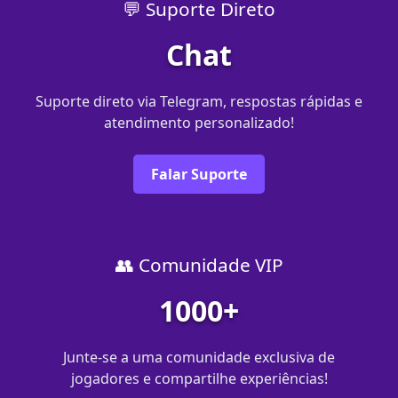
💬 Suporte Direto
Chat
Suporte direto via Telegram, respostas rápidas e
atendimento personalizado!
Falar Suporte
👥 Comunidade VIP
1000+
Junte-se a uma comunidade exclusiva de
jogadores e compartilhe experiências!