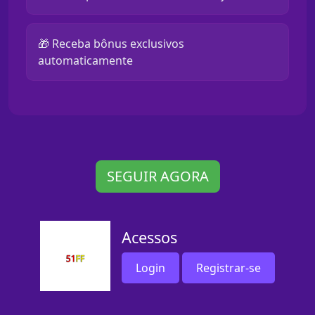
🎁 Receba bônus exclusivos
automaticamente
SEGUIR AGORA
Acessos
Login
Registrar-se