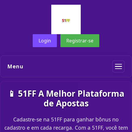
Login
Registrar-se
Menu
📱 51FF A Melhor Plataforma
de Apostas
Cadastre-se na 51FF para ganhar bônus no
cadastro e em cada recarga. Com a 51FF, você tem