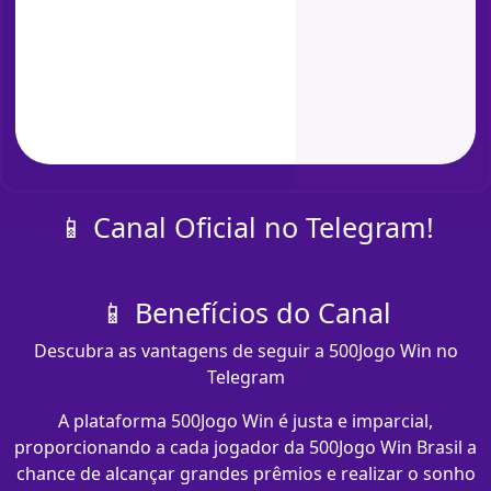
📱 Canal Oficial no Telegram!
📱 Benefícios do Canal
Descubra as vantagens de seguir a 500Jogo Win no
Telegram
A plataforma 500Jogo Win é justa e imparcial,
proporcionando a cada jogador da 500Jogo Win Brasil a
chance de alcançar grandes prêmios e realizar o sonho