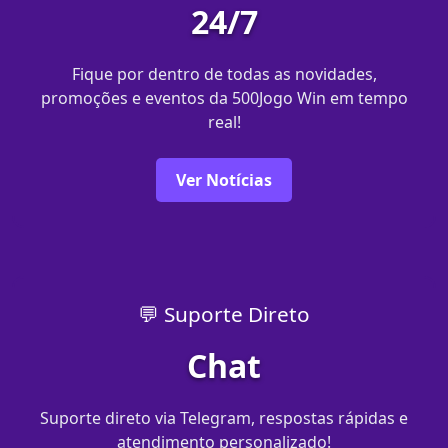
24/7
Fique por dentro de todas as novidades,
promoções e eventos da 500Jogo Win em tempo
real!
Ver Notícias
💬 Suporte Direto
Chat
Suporte direto via Telegram, respostas rápidas e
atendimento personalizado!