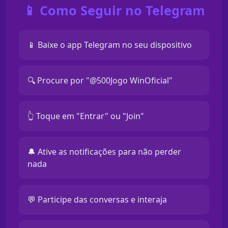
📱 Como Seguir no Telegram
📱 Baixe o app Telegram no seu dispositivo
🔍 Procure por "@500Jogo WinOficial"
👆 Toque em "Entrar" ou "Join"
🔔 Ative as notificações para não perder
nada
💬 Participe das conversas e interaja