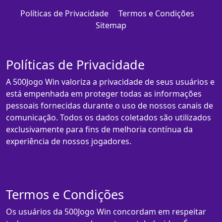
Políticas de Privacidade
Termos e Condições
Sitemap
Políticas de Privacidade
A 500Jogo Win valoriza a privacidade de seus usuários e
está empenhada em proteger todas as informações
pessoais fornecidas durante o uso de nossos canais de
comunicação. Todos os dados coletados são utilizados
exclusivamente para fins de melhoria contínua da
experiência de nossos jogadores.
Termos e Condições
Os usuários da 500Jogo Win concordam em respeitar