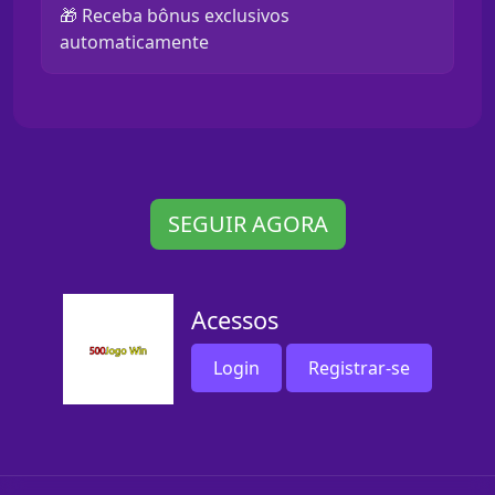
🎁 Receba bônus exclusivos
automaticamente
SEGUIR AGORA
Acessos
Login
Registrar-se