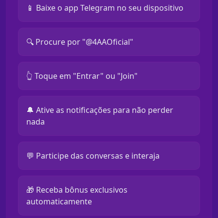
📱 Baixe o app Telegram no seu dispositivo
🔍 Procure por "@4AAOficial"
👆 Toque em "Entrar" ou "Join"
🔔 Ative as notificações para não perder
nada
💬 Participe das conversas e interaja
🎁 Receba bônus exclusivos
automaticamente