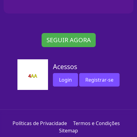
SEGUIR AGORA
Acessos
Login
Registrar-se
Políticas de Privacidade
Termos e Condições
Sitemap