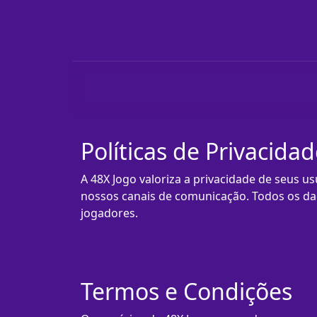
Políticas de Privacida
A 48X Jogo valoriza a privacidade de seus 
nossos canais de comunicação. Todos os dad
jogadores.
Termos e Condições