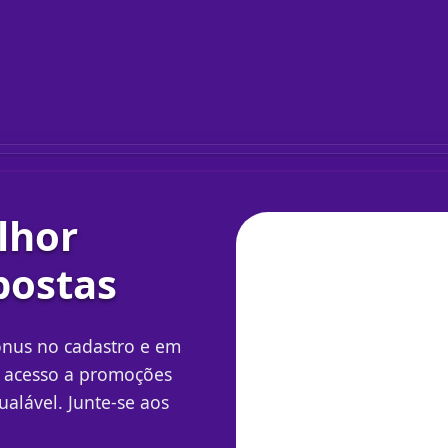
lhor
postas
ônus no cadastro e em
m acesso a promoções
ualável. Junte-se aos