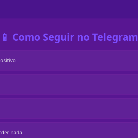
📱 Como Seguir no Telegram
ositivo
erder nada