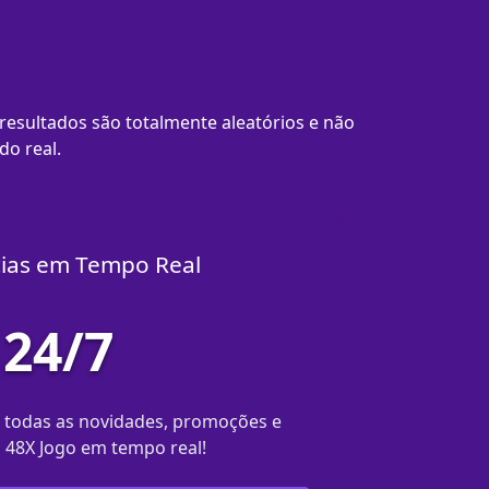
resultados são totalmente aleatórios e não
o real.
cias em Tempo Real
24/7
e todas as novidades, promoções e
 48X Jogo em tempo real!