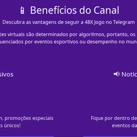
📱 Benefícios do Canal
Descubra as vantagens de seguir a 48X Jogo no Telegram
es virtuais são determinados por algoritmos, portanto, os 
fluenciados por eventos esportivos ou desempenho no mund
sivos
📢 Notí
m, promoções especiais
Fique por dentro d
s únicos!
eventos da