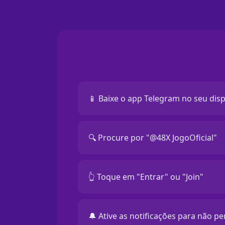
📱 Baixe o app Telegram no seu disp
🔍 Procure por "@48X JogoOficial"
👆 Toque em "Entrar" ou "Join"
🔔 Ative as notificações para não p