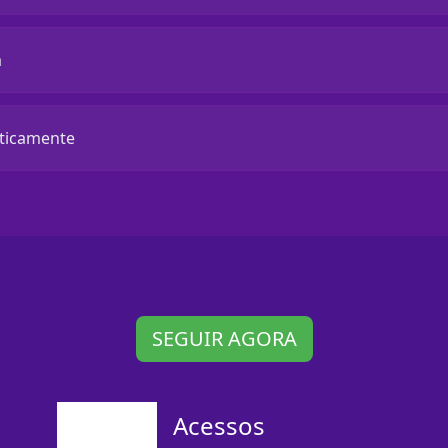
a
aticamente
SEGUIR AGORA
Acessos