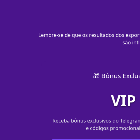
Lembre-se de que os resultados dos esport
são in
🎁 Bônus Exclu
VIP
Receba bônus exclusivos do Telegra
e códigos promocionai