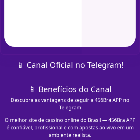
📱 Canal Oficial no Telegram!
📱 Benefícios do Canal
Descubra as vantagens de seguir a 456Bra APP no
Telegram
O melhor site de cassino online do Brasil — 456Bra APP
é confiável, profissional e com apostas ao vivo em um
ambiente realista.