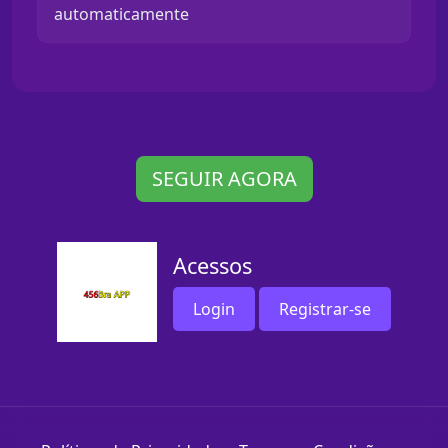
automaticamente
SEGUIR AGORA
Acessos
Login
Registrar-se