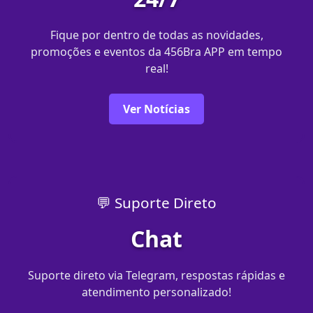
Fique por dentro de todas as novidades,
promoções e eventos da 456Bra APP em tempo
real!
Ver Notícias
💬 Suporte Direto
Chat
Suporte direto via Telegram, respostas rápidas e
atendimento personalizado!