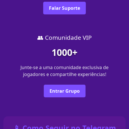
Falar Suporte
👥 Comunidade VIP
1000+
Junte-se a uma comunidade exclusiva de
jogadores e compartilhe experiências!
Entrar Grupo
📱 Como Seguir no Telegram