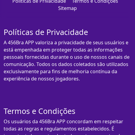
Políticas de Privacidade
Termos e Condições
Sitemap
Políticas de Privacidade
A 456Bra APP valoriza a privacidade de seus usuários e
está empenhada em proteger todas as informações
pessoais fornecidas durante o uso de nossos canais de
comunicação. Todos os dados coletados são utilizados
exclusivamente para fins de melhoria contínua da
experiência de nossos jogadores.
Termos e Condições
Os usuários da 456Bra APP concordam em respeitar
todas as regras e regulamentos estabelecidos. É