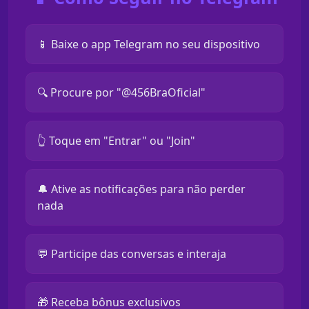
📱 Baixe o app Telegram no seu dispositivo
🔍 Procure por "@456BraOficial"
👆 Toque em "Entrar" ou "Join"
🔔 Ative as notificações para não perder
nada
💬 Participe das conversas e interaja
🎁 Receba bônus exclusivos